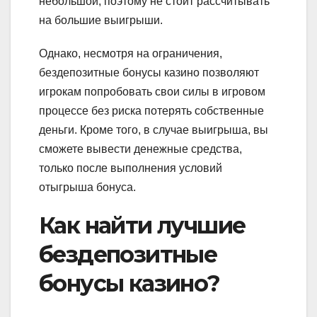
небольшой, поэтому не стоит рассчитывать
на большие выигрыши.
Однако, несмотря на ограничения,
бездепозитные бонусы казино позволяют
игрокам попробовать свои силы в игровом
процессе без риска потерять собственные
деньги. Кроме того, в случае выигрыша, вы
сможете вывести денежные средства,
только после выполнения условий
отыгрыша бонуса.
Как найти лучшие
бездепозитные
бонусы казино?