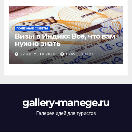
ПОЛЕЗНЫЕ СОВЕТЫ
Визы в Индию: Все, что вам
нужно знать
22 АВГУСТА 2024
TRAVELBOX27_
gallery-manege.ru
Галерея идей для туристов