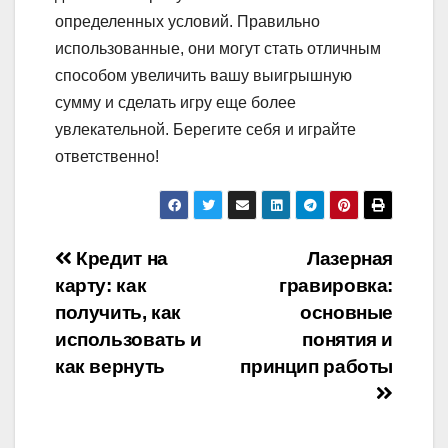
определенных условий. Правильно
использованные, они могут стать отличным
способом увеличить вашу выигрышную
сумму и сделать игру еще более
увлекательной. Берегите себя и играйте
ответственно!
Навигация
Кредит на
Лазерная
карту: как
гравировка:
по
получить, как
основные
записям
использовать и
понятия и
как вернуть
принцип работы