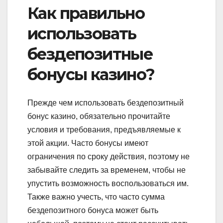
Как правильно
использовать
бездепозитные
бонусы казино?
Прежде чем использовать бездепозитный
бонус казино, обязательно прочитайте
условия и требования, предъявляемые к
этой акции. Часто бонусы имеют
ограничения по сроку действия, поэтому не
забывайте следить за временем, чтобы не
упустить возможность воспользоваться им.
Также важно учесть, что часто сумма
бездепозитного бонуса может быть