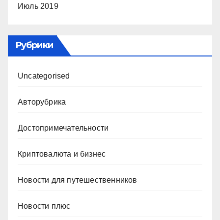
Июль 2019
Рубрики
Uncategorised
Авторубрика
Достопримечательности
Криптовалюта и бизнес
Новости для путешественников
Новости плюс