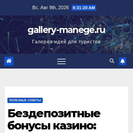
Перейти
Вс. Авг 9th, 2026
8:31:21 AM
к
содержимому
gallery-manege.ru
Галерея идей для туристов
ПОЛЕЗНЫЕ СОВЕТЫ
Бездепозитные
бонусы казино: