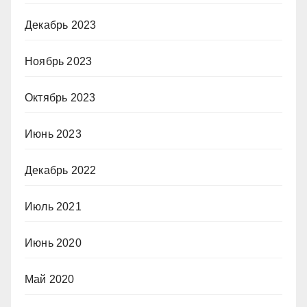
Декабрь 2023
Ноябрь 2023
Октябрь 2023
Июнь 2023
Декабрь 2022
Июль 2021
Июнь 2020
Май 2020