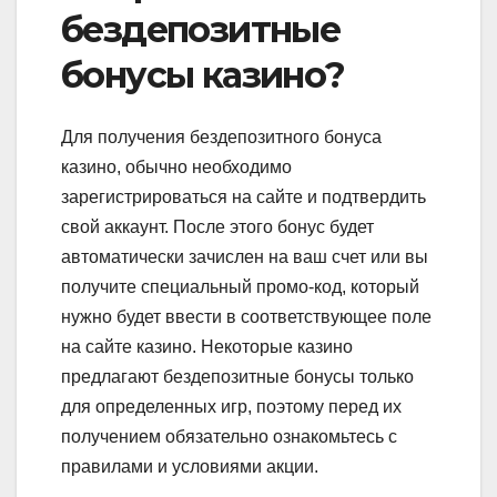
бездепозитные
бонусы казино?
Для получения бездепозитного бонуса
казино, обычно необходимо
зарегистрироваться на сайте и подтвердить
свой аккаунт. После этого бонус будет
автоматически зачислен на ваш счет или вы
получите специальный промо-код, который
нужно будет ввести в соответствующее поле
на сайте казино. Некоторые казино
предлагают бездепозитные бонусы только
для определенных игр, поэтому перед их
получением обязательно ознакомьтесь с
правилами и условиями акции.