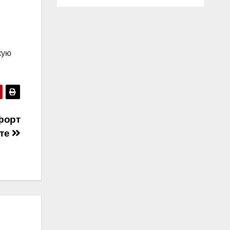
кую
форт
дте