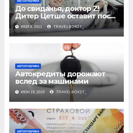
АВТОРУБРИКА
До свиданья, доктор Z!
Дитер Цетше оставит пост
главы концерна Daimler
ИЮЛ 9, 2021
TRAVELBOX27_
АВТОРУБРИКА
Автокредиты дорожают
вслед за машинами
ИЮН 19, 2020
TRAVELBOX27_
АВТОРУБРИКА