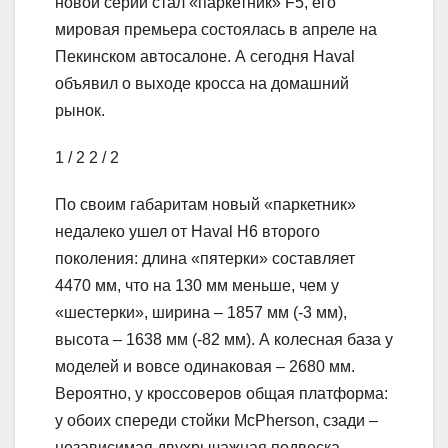
новой серии стал «паркетник» F5, его
мировая премьера состоялась в апреле на
Пекинском автосалоне. А сегодня Haval
объявил о выходе кросса на домашний
рынок.
1
/ 2
2
/ 2
По своим габаритам новый «паркетник»
недалеко ушел от Haval H6 второго
поколения: длина «пятерки» составляет
4470 мм, что на 130 мм меньше, чем у
«шестерки», ширина – 1857 мм (-3 мм),
высота – 1638 мм (-82 мм). А колесная база у
моделей и вовсе одинаковая – 2680 мм.
Вероятно, у кроссоверов общая платформа:
у обоих спереди стойки McPherson, сзади –
независимая двухрычажная подвеска.