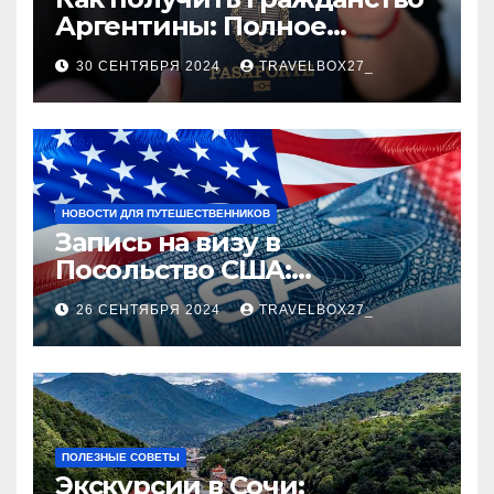
Аргентины: Полное
руководство
30 СЕНТЯБРЯ 2024
TRAVELBOX27_
НОВОСТИ ДЛЯ ПУТЕШЕСТВЕННИКОВ
Запись на визу в
Посольство США:
Пошаговое руководство
26 СЕНТЯБРЯ 2024
TRAVELBOX27_
ПОЛЕЗНЫЕ СОВЕТЫ
Экскурсии в Сочи: