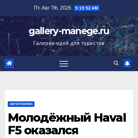
Перейти
Пт. Авг 7th, 2026
5:15:53 AM
к
содержимому
gallery-manege.ru
Галерея идей для туристов
АВТОРУБРИКА
Молодёжный Haval
F5 оказался