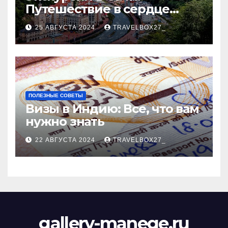
Путешествие в сердце
Черноморского курорта
25 АВГУСТА 2024
TRAVELBOX27_
ПОЛЕЗНЫЕ СОВЕТЫ
Визы в Индию: Все, что вам
нужно знать
22 АВГУСТА 2024
TRAVELBOX27_
gallery-manege.ru