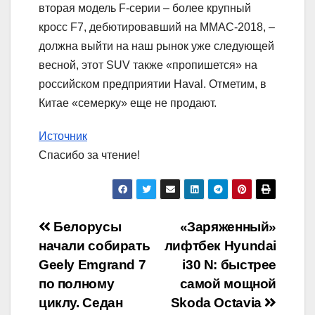
вторая модель F-серии – более крупный
кросс F7, дебютировавший на ММАС-2018, –
должна выйти на наш рынок уже следующей
весной, этот SUV также «пропишется» на
российском предприятии Haval. Отметим, в
Китае «семерку» еще не продают.
Источник
Спасибо за чтение!
Навигация
Белорусы
«Заряженный»
начали собирать
лифтбек Hyundai
по
Geely Emgrand 7
i30 N: быстрее
записям
по полному
самой мощной
циклу. Седан
Skoda Octavia