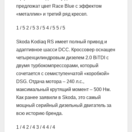
предложат цвет Race Blue с эффектом
«металлик» и третий ряд кресел.
1
/ 5
2
/ 5
3
/ 5
4
/ 5
5
/ 5
Skoda Kodiaq RS имеет полный привод и
адаптивное шасси DCC. Кроссовер оснащен
четырехцилиндровым дизелем 2.0 BiTDI с
двумя турбокомпрессорами, который
сочетается с семиступенчатой «коробкой»
DSG. Отдача мотора – 240 л.с.,
максимальный крутящий момент – 500 Нм.
Как ранее заявили в Skoda, это самый
мощный серийный дизельный двигатель за
всю историю бренда.
1
/ 4
2
/ 4
3
/ 4
4
/ 4