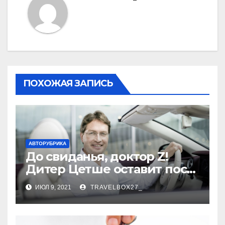
ПОХОЖАЯ ЗАПИСЬ
АВТОРУБРИКА
До свиданья, доктор Z!
Дитер Цетше оставит пост
главы концерна Daimler
ИЮЛ 9, 2021
TRAVELBOX27_