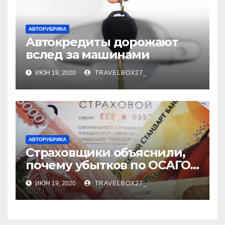
АВТОРУБРИКА
Автокредиты дорожают
вслед за машинами
ИЮН 19, 2020
TRAVELBOX27_
АВТОРУБРИКА
Страховщики объяснили,
почему убытков по ОСАГО
стало меньше
ИЮН 19, 2020
TRAVELBOX27_