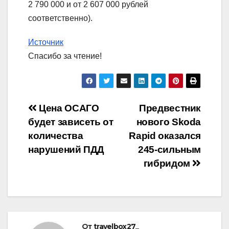
2 790 000 и от 2 607 000 рублей
соответственно).
Источник
Спасибо за чтение!
Навигация
Цена ОСАГО
Предвестник
будет зависеть от
нового Skoda
по
количества
Rapid оказался
записям
нарушений ПДД
245-сильным
гибридом
От
travelbox27_