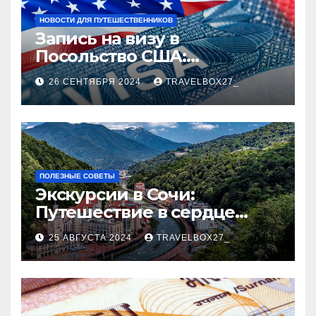
НОВОСТИ ДЛЯ ПУТЕШЕСТВЕННИКОВ
Запись на визу в
Посольство США:
Пошаговое руководство
26 СЕНТЯБРЯ 2024
TRAVELBOX27_
ПОЛЕЗНЫЕ СОВЕТЫ
Экскурсии в Сочи:
Путешествие в сердце
Черноморского курорта
25 АВГУСТА 2024
TRAVELBOX27_