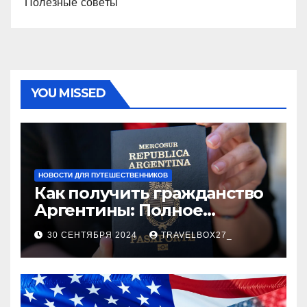
Полезные советы
YOU MISSED
НОВОСТИ ДЛЯ ПУТЕШЕСТВЕННИКОВ
Как получить гражданство
Аргентины: Полное
руководство
30 СЕНТЯБРЯ 2024
TRAVELBOX27_