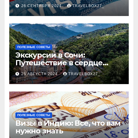
Пошаговое руководство
26 СЕНТЯБРЯ 2024
TRAVELBOX27_
ПОЛЕЗНЫЕ СОВЕТЫ
Экскурсии в Сочи:
Путешествие в сердце
Черноморского курорта
25 АВГУСТА 2024
TRAVELBOX27_
ПОЛЕЗНЫЕ СОВЕТЫ
Визы в Индию: Все, что вам
нужно знать