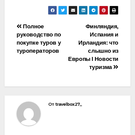
Навигация
Полное
Финляндия,
руководство по
Испания и
по
покупке туров у
Ирландия: что
записям
туроператоров
слышно из
Европы Ӏ Новости
туризма
От
travelbox27_