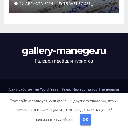
22 АВГУСТА 2024
TRAVELBOX27_
gallery-manege.ru
Галерея идей для туристов
Сайт работает на WordPress
|
Тема: Newsup, автор
Themeansar
Этот сайт использует куки-файлы и другие технологии, чтобы
Home
Sample Page
Авторам и правообладателям
помочь вам в навигации, а также предоставить лучший
Карта сайта
Политика конфиденциальности
пользовательский опыт.
OK