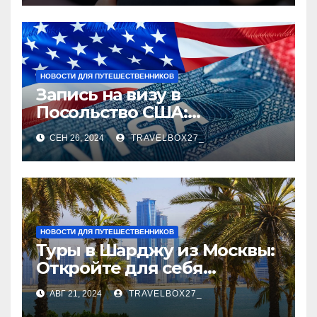
НОВОСТИ ДЛЯ ПУТЕШЕСТВЕННИКОВ
Запись на визу в
Посольство США:
Пошаговое руководство
СЕН 26, 2024
TRAVELBOX27_
НОВОСТИ ДЛЯ ПУТЕШЕСТВЕННИКОВ
Туры в Шарджу из Москвы:
Откройте для себя
культурное сердце ОАЭ
АВГ 21, 2024
TRAVELBOX27_