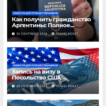
НОВОСТИ ДЛЯ ПУТЕШЕСТВЕННИКОВ
Как получить гражданство
Аргентины: Полное
руководство
30 СЕНТЯБРЯ 2024
TRAVELBOX27_
НОВОСТИ ДЛЯ ПУТЕШЕСТВЕННИКОВ
Запись на визу в
Посольство США:
Пошаговое руководство
26 СЕНТЯБРЯ 2024
TRAVELBOX27_