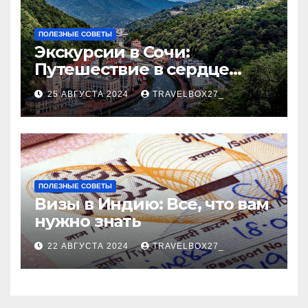
ПОЛЕЗНЫЕ СОВЕТЫ
Экскурсии в Сочи:
Путешествие в сердце
Черноморского курорта
25 АВГУСТА 2024
TRAVELBOX27_
ПОЛЕЗНЫЕ СОВЕТЫ
Визы в Индию: Все, что вам
нужно знать
22 АВГУСТА 2024
TRAVELBOX27_