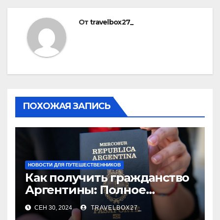
От
travelbox27_
ПОХОЖАЯ ЗАПИСЬ
НОВОСТИ ДЛЯ ПУТЕШЕСТВЕННИКОВ
Как получить гражданство
Аргентины: Полное
руководство
СЕН 30, 2024
TRAVELBOX27_