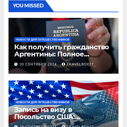
YOU MISSED
НОВОСТИ ДЛЯ ПУТЕШЕСТВЕННИКОВ
Как получить гражданство
Аргентины: Полное
руководство
30 СЕНТЯБРЯ 2024
TRAVELBOX27_
НОВОСТИ ДЛЯ ПУТЕШЕСТВЕННИКОВ
Запись на визу в
Посольство США:
Пошаговое руководство
26 СЕНТЯБРЯ 2024
TRAVELBOX27_