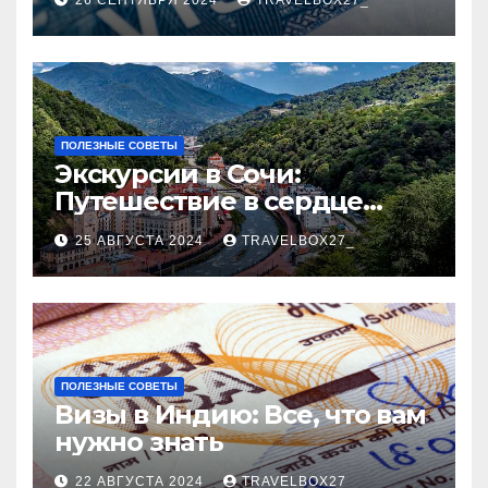
ПОЛЕЗНЫЕ СОВЕТЫ
Экскурсии в Сочи:
Путешествие в сердце
Черноморского курорта
25 АВГУСТА 2024
TRAVELBOX27_
ПОЛЕЗНЫЕ СОВЕТЫ
Визы в Индию: Все, что вам
нужно знать
22 АВГУСТА 2024
TRAVELBOX27_