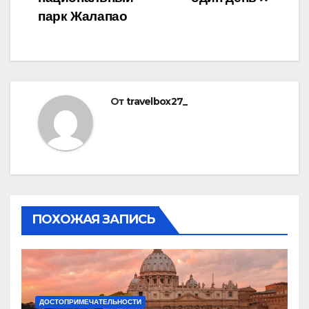
записям
парк Жалапао
От
travelbox27_
ПОХОЖАЯ ЗАПИСЬ
ДОСТОПРИМЕЧАТЕЛЬНОСТИ