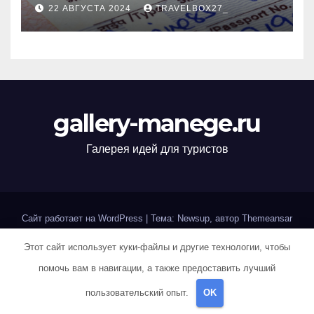
22 АВГУСТА 2024
TRAVELBOX27_
gallery-manege.ru
Галерея идей для туристов
Сайт работает на WordPress
|
Тема: Newsup, автор
Themeansar
Этот сайт использует куки-файлы и другие технологии, чтобы
Home
Sample Page
Авторам и правообладателям
помочь вам в навигации, а также предоставить лучший
Карта сайта
Политика конфиденциальности
пользовательский опыт.
OK