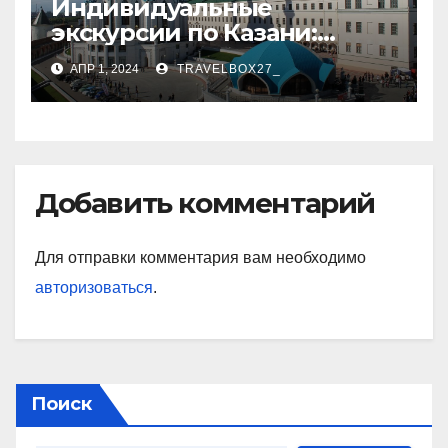
Индивидуальные
экскурсии по Казани:
откройте город с новой
АПР 1, 2024
TRAVELBOX27_
стороны
Добавить комментарий
Для отправки комментария вам необходимо
авторизоваться
.
Поиск