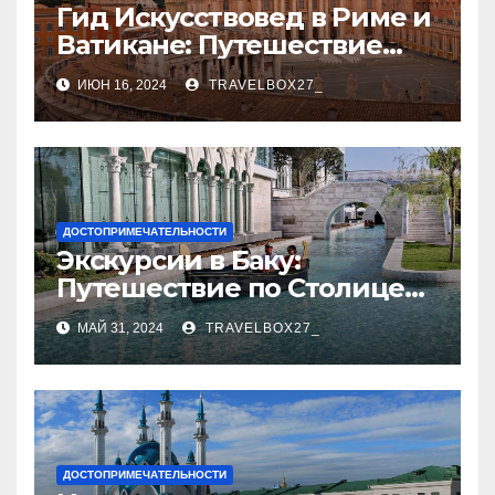
Гид Искусствовед в Риме и
Ватикане: Путешествие
Сквозь Века Искусства
ИЮН 16, 2024
TRAVELBOX27_
ДОСТОПРИМЕЧАТЕЛЬНОСТИ
Экскурсии в Баку:
Путешествие по Столице
Азербайджана
МАЙ 31, 2024
TRAVELBOX27_
ДОСТОПРИМЕЧАТЕЛЬНОСТИ