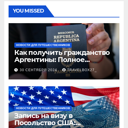
YOU MISSED
НОВОСТИ ДЛЯ ПУТЕШЕСТВЕННИКОВ
Как получить гражданство
Аргентины: Полное
руководство
30 СЕНТЯБРЯ 2024
TRAVELBOX27_
НОВОСТИ ДЛЯ ПУТЕШЕСТВЕННИКОВ
Запись на визу в
Посольство США: