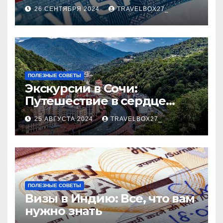
Пошаговое руководство
26 СЕНТЯБРЯ 2024
TRAVELBOX27_
ПОЛЕЗНЫЕ СОВЕТЫ
Экскурсии в Сочи:
Путешествие в сердце
Черноморского курорта
25 АВГУСТА 2024
TRAVELBOX27_
ПОЛЕЗНЫЕ СОВЕТЫ
Визы в Индию: Все, что вам
нужно знать