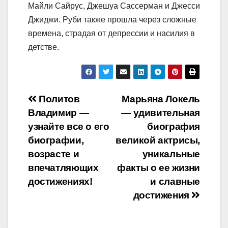
Майли Сайрус, Джешуа Сассерман и Джесси
Джиджи. Руби также прошла через сложные
времена, страдая от депрессии и насилия в
детстве.
Навигация
Политов
Марьяна Локель
Владимир —
— удивительная
по
узнайте все о его
биография
записям
биографии,
великой актрисы,
возрасте и
уникальные
впечатляющих
факты о ее жизни
достижениях!
и славные
достижения