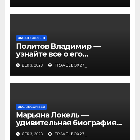
— история успеха, музыка
и судьбы участников
UNCATEGORISED
Политов Владимир —
узнайте все о его
биографии, возрасте и
ДЕК 3, 2023
TRAVELBOX27_
впечатляющих
достижениях!
UNCATEGORISED
Марьяна Локель —
удивительная биография
великой актрисы,
ДЕК 3, 2023
TRAVELBOX27_
уникальные факты о ее