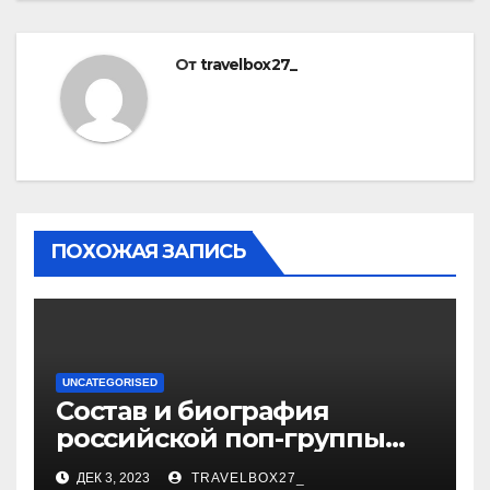
От
travelbox27_
ПОХОЖАЯ ЗАПИСЬ
UNCATEGORISED
Состав и биография
российской поп-группы
«Иванушки интернешнл»
ДЕК 3, 2023
TRAVELBOX27_