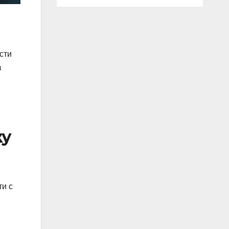
сти
в
ку
ти с