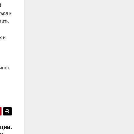
d
ься к
вить
х и
ипет.
ции.