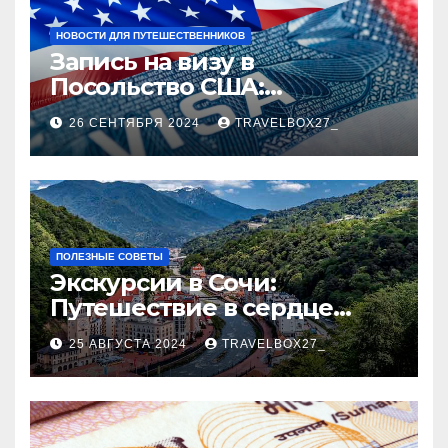
НОВОСТИ ДЛЯ ПУТЕШЕСТВЕННИКОВ
Запись на визу в
Посольство США:
Пошаговое руководство
26 СЕНТЯБРЯ 2024
TRAVELBOX27_
ПОЛЕЗНЫЕ СОВЕТЫ
Экскурсии в Сочи:
Путешествие в сердце
Черноморского курорта
25 АВГУСТА 2024
TRAVELBOX27_