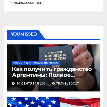
Полезные советы
YOU MISSED
НОВОСТИ ДЛЯ ПУТЕШЕСТВЕННИКОВ
Как получить гражданство
Аргентины: Полное
руководство
30 СЕНТЯБРЯ 2024
TRAVELBOX27_