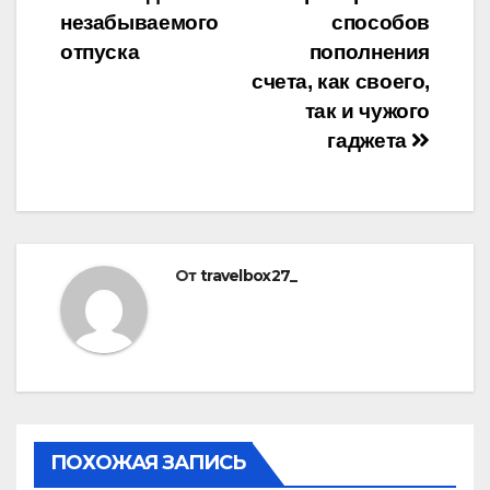
записям
незабываемого
способов
отпуска
пополнения
счета, как своего,
так и чужого
гаджета
От
travelbox27_
ПОХОЖАЯ ЗАПИСЬ