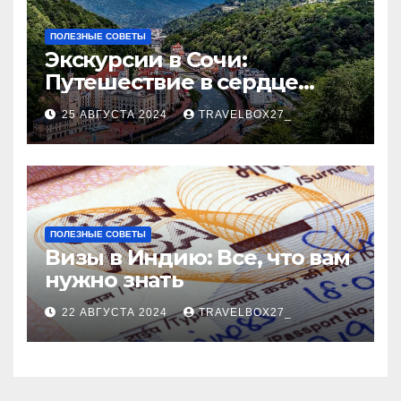
ПОЛЕЗНЫЕ СОВЕТЫ
Экскурсии в Сочи:
Путешествие в сердце
Черноморского курорта
25 АВГУСТА 2024
TRAVELBOX27_
ПОЛЕЗНЫЕ СОВЕТЫ
Визы в Индию: Все, что вам
нужно знать
22 АВГУСТА 2024
TRAVELBOX27_