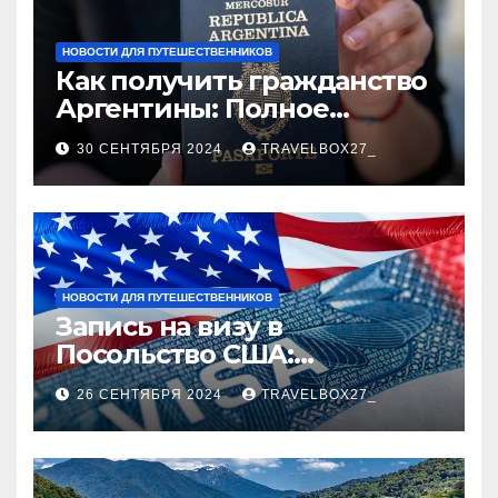
НОВОСТИ ДЛЯ ПУТЕШЕСТВЕННИКОВ
Как получить гражданство
Аргентины: Полное
руководство
30 СЕНТЯБРЯ 2024
TRAVELBOX27_
НОВОСТИ ДЛЯ ПУТЕШЕСТВЕННИКОВ
Запись на визу в
Посольство США:
Пошаговое руководство
26 СЕНТЯБРЯ 2024
TRAVELBOX27_