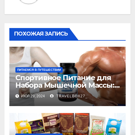
ПОХОЖАЯ ЗАПИСЬ
ПИТАЕМСЯ В ПУТЕШЕСТВИИ
Спортивное Питание для
Набора Мышечной Массы:
Ключ к Эффективному
ИЮЛ 29, 2024
TRAVELBOX27_
Росту Мышц