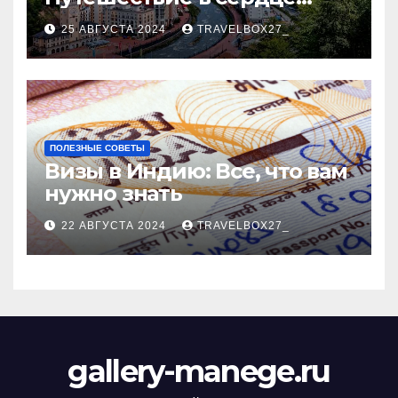
Черноморского курорта
25 АВГУСТА 2024
TRAVELBOX27_
ПОЛЕЗНЫЕ СОВЕТЫ
Визы в Индию: Все, что вам
нужно знать
22 АВГУСТА 2024
TRAVELBOX27_
gallery-manege.ru