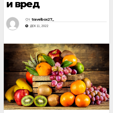
и вред
От
travelbox27_
ДЕК 11, 2022