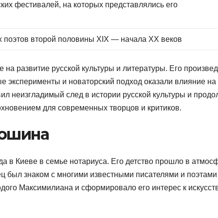
ских фестивалей, на которых представлялись его
в
их поэтов второй половины XIX — начала XX веков
на развитие русской культуры и литературы. Его произве
ые эксперименты и новаторский подход оказали влияние на
ил неизгладимый след в истории русской культуры и продо
хновением для современных творцов и критиков.
лошина
а в Киеве в семье нотариуса. Его детство прошло в атмос
тец был знаком с многими известными писателями и поэтами
одого Максимилиана и сформировало его интерес к искусств