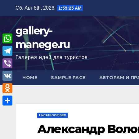
Перейти
Сб. Авг 8th, 2026
1:59:26 AM
к
содержимому
gallery-
manege.ru
W
Галерея идей для туристов
h
T
a
e
V
HOME
SAMPLE PAGE
АВТОРАМ И П
t
l
i
V
s
e
b
K
A
O
g
e
p
d
r
О
r
UNCATEGORISED
p
n
a
т
Александр Воло
o
m
п
k