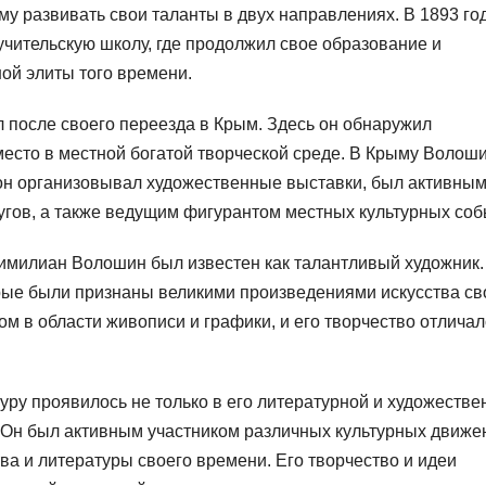
ему развивать свои таланты в двух направлениях. В 1893 го
чительскую школу, где продолжил свое образование и
ой элиты того времени.
после своего переезда в Крым. Здесь он обнаружил
есто в местной богатой творческой среде. В Крыму Волош
он организовывал художественные выставки, был активны
угов, а также ведущим фигурантом местных культурных соб
имилиан Волошин был известен как талантливый художник.
орые были признаны великими произведениями искусства св
м в области живописи и графики, и его творчество отличал
ру проявилось не только в его литературной и художестве
. Он был активным участником различных культурных движе
ва и литературы своего времени. Его творчество и идеи