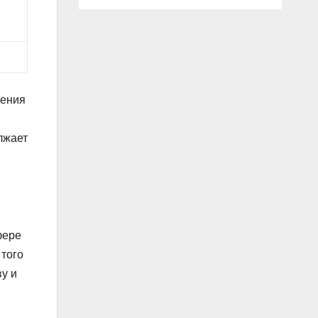
дения
лжает
фере
 того
у и