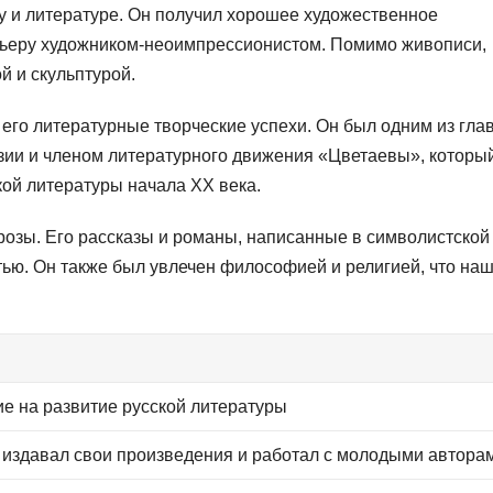
у и литературе. Он получил хорошее художественное
рьеру художником-неоимпрессионистом. Помимо живописи,
й и скульптурой.
го литературные творческие успехи. Он был одним из гла
зии и членом литературного движения «Цветаевы», которы
кой литературы начала XX века.
розы. Его рассказы и романы, написанные в символистской
ью. Он также был увлечен философией и религией, что на
ие на развитие русской литературы
он издавал свои произведения и работал с молодыми автора