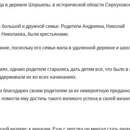
да в деревне Шоршелы, в исторической области Серпуховс
 в большой и дружной семье. Родители Андрияна, Николай
 Николаева, были крестьянами.
ие, поскольку его семья жила в удаленной деревне и шко
х, однако родители старались дать детям все, что было в 
ддерживали их во всех начинаниях.
и благодарен своим родителям за их невероятную преданно
помогли ему достичь такого великого успеха в своей жизни
ой интерес к авиации. Еще с детства он мечтал стать пил