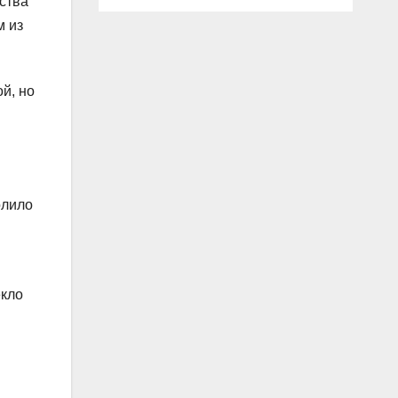
ства
м из
й, но
олило
екло