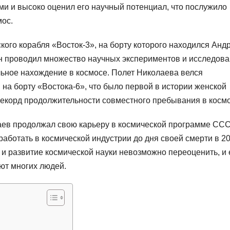
и и высоко оценил его научный потенциал, что послужило
мос.
ского корабля «Восток-3», на борту которого находился Анд
он проводил множество научных экспериментов и исследова
льное нахождение в космосе. Полет Николаева велся
на борту «Востока-6», что было первой в истории женской
рекорд продолжительности совместного пребывания в космо
ев продолжал свою карьеру в космической программе ССС
аботать в космической индустрии до дня своей смерти в 2
 и развитие космической науки невозможно переоценить, и 
ют многих людей.