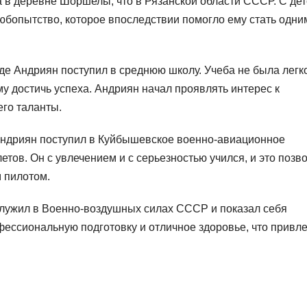
 в деревне Шоршелы, что в Рязанской области СССР. С дет
любопытство, которое впоследствии помогло ему стать одни
где Андриян поступил в среднюю школу. Учеба не была легко
му достичь успеха. Андриян начал проявлять интерес к
его таланты.
 Андриян поступил в Куйбышевское военно-авиационное
тов. Он с увлечением и с серьезностью учился, и это позв
 пилотом.
лужил в Военно-воздушных силах СССР и показал себя
ессиональную подготовку и отличное здоровье, что привл