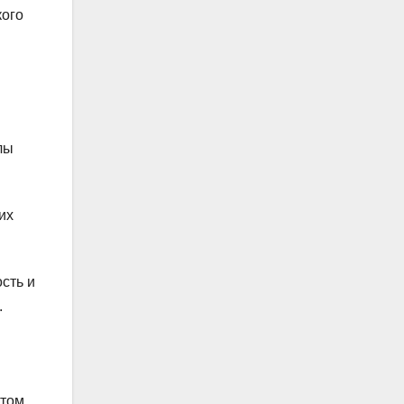
кого
лы
их
сть и
.
отом