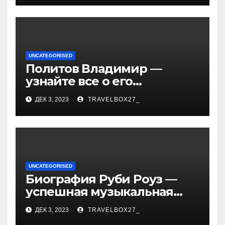
и судьбы участников
UNCATEGORISED
Политов Владимир —
узнайте все о его
биографии, возрасте и
ДЕК 3, 2023
TRAVELBOX27_
впечатляющих
достижениях!
UNCATEGORISED
Биография Руби Роуз —
успешная музыкальная
карьера, личная жизнь и
ДЕК 3, 2023
TRAVELBOX27_
знаковые достижения