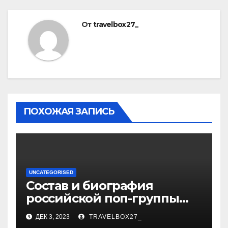
От
travelbox27_
ПОХОЖАЯ ЗАПИСЬ
UNCATEGORISED
Состав и биография
российской поп-группы
«Иванушки интернешнл»
ДЕК 3, 2023
TRAVELBOX27_
— история успеха, музыка