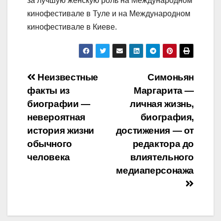
за лучшую женскую роль на Международном
кинофестивале в Туле и на Международном
кинофестивале в Киеве.
Навигация
Неизвестные
Симоньян
факты из
Маргарита —
по
биографии —
личная жизнь,
записям
невероятная
биография,
история жизни
достижения — от
обычного
редактора до
человека
влиятельного
медиаперсонажа