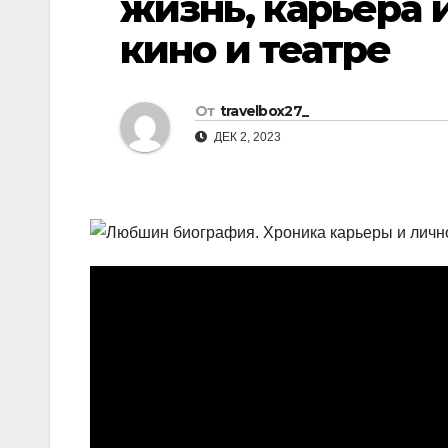
жизнь, карьера 
р
l
кино и театре
а
a
в
s
и
От
travelbox27_
s
т
ДЕК 2, 2023
n
ь
i
k
i