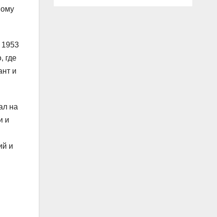
ному
 1953
, где
ант и
ал на
и и
ий и