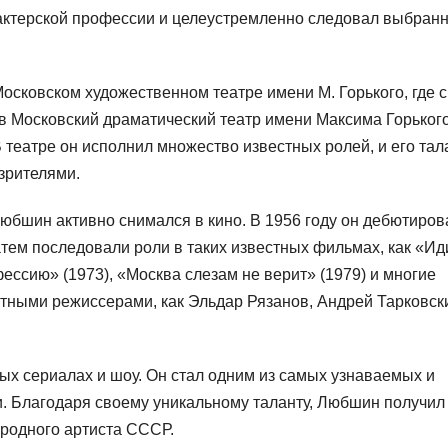
к актерской профессии и целеустремленно следовал выбран
сковском художественном театре имени М. Горького, где с
в Московский драматический театр имени Максима Горького
В театре он исполнил множество известных ролей, и его тал
зрителями.
юбшин активно снимался в кино. В 1956 году он дебютиров
тем последовали роли в таких известных фильмах, как «Ид
ессию» (1973), «Москва слезам не верит» (1979) и многие
естными режиссерами, как Эльдар Рязанов, Андрей Тарковск
х сериалах и шоу. Он стал одним из самых узнаваемых и
и. Благодаря своему уникальному таланту, Любшин получил
ародного артиста СССР.