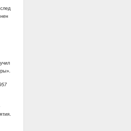
 след
енен
лучил
тры».
957
о
ятия.