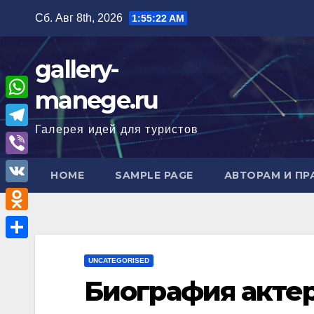
Перейти
Сб. Авг 8th, 2026
1:55:22 AM
к
содержимому
gallery-
manege.ru
W
Галерея идей для туристов
h
T
a
e
V
HOME
SAMPLE PAGE
АВТОРАМ И П
t
l
i
V
s
e
b
K
A
O
g
e
p
d
r
О
r
UNCATEGORISED
p
n
a
т
Биография акте
o
m
п
k