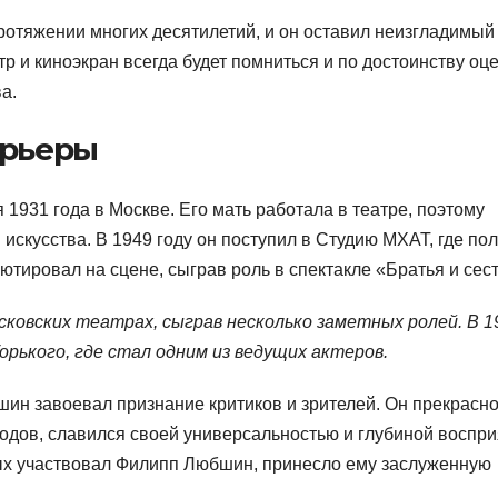
отяжении многих десятилетий, и он оставил неизгладимый
атр и киноэкран всегда будет помниться и по достоинству оц
а.
арьеры
 1931 года в Москве. Его мать работала в театре, поэтому
искусства. В 1949 году он поступил в Студию МХАТ, где по
ютировал на сцене, сыграв роль в спектакле «Братья и сес
сковских театрах, сыграв несколько заметных ролей. В 1
орького, где стал одним из ведущих актеров.
ин завоевал признание критиков и зрителей. Он прекрасн
одов, славился своей универсальностью и глубиной воспри
рых участвовал Филипп Любшин, принесло ему заслуженную