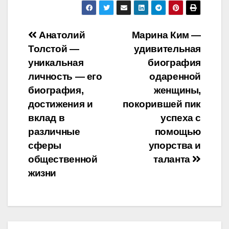
Навигация
Анатолий
Марина Ким —
Толстой —
удивительная
по
уникальная
биография
записям
личность — его
одаренной
биография,
женщины,
достижения и
покорившей пик
вклад в
успеха с
различные
помощью
сферы
упорства и
общественной
таланта
жизни