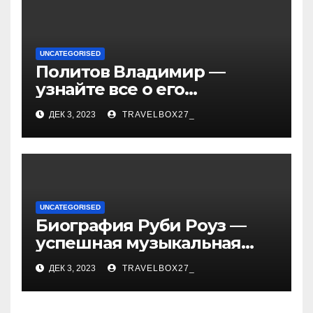
UNCATEGORISED
Политов Владимир —
узнайте все о его
биографии, возрасте и
ДЕК 3, 2023
TRAVELBOX27_
впечатляющих
достижениях!
UNCATEGORISED
Биография Руби Роуз —
успешная музыкальная
карьера, личная жизнь и
ДЕК 3, 2023
TRAVELBOX27_
знаковые достижения