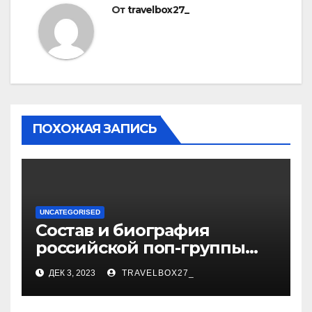
От
travelbox27_
ПОХОЖАЯ ЗАПИСЬ
UNCATEGORISED
Состав и биография
российской поп-группы
«Иванушки интернешнл»
ДЕК 3, 2023
TRAVELBOX27_
— история успеха, музыка
и судьбы участников