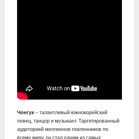
Чонгук
– талантливый южнокорейский
певец, танцор и музыкант. Таргетированный
аудиторией миллионов поклонников по
всему миру, он стал одним из самых