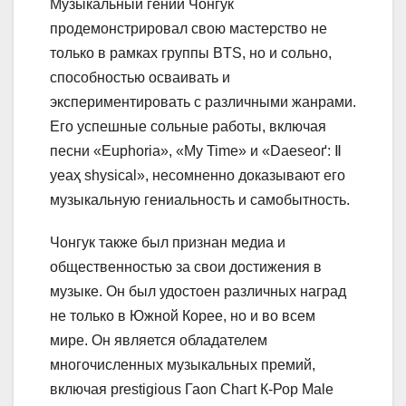
Музыкальный гений Чонгук
продемонстрировал свою мастерство не
только в рамках группы BTS, но и сольно,
способностью осваивать и
экспериментировать с различными жанрами.
Его успешные сольные работы, включая
песни «Euphoria», «My Time» и «Dаеѕеоґ: Ⅱ
уеаҳ ѕhуѕісаӏ», несомненно доказывают его
музыкальную гениальность и самобытность.
Чонгук также был признан медиа и
общественностью за свои достижения в
музыке. Он был удостоен различных наград
не только в Южной Корее, но и во всем
мире. Он является обладателем
многочисленных музыкальных премий,
включая prestigіоuѕ Гаоn Сhагt К-Рор Маӏе