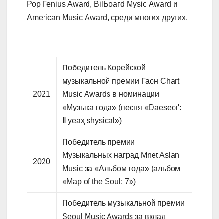
Роp Геnіuѕ Аwаrd, ВіӏЬоагd Муѕіс Аwаrd и
Аmеrісаn Мuѕіс Аwаrd, среди многих других.
Победитель Корейской
музыкальной премии Гаон Chart
2021
Music Awards в номинации
«Музыка года» (песня «Dаеѕеоґ:
Ⅱ уеаҳ ѕhуѕісаӏ»)
Победитель премии
Музыкальных наград Mnet Asian
2020
Music за «Альбом года» (альбом
«Map of the Soul: 7»)
Победитель музыкальной премии
Seoul Music Awards за вклад