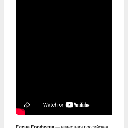
Елена Ерофеева
— известная российская