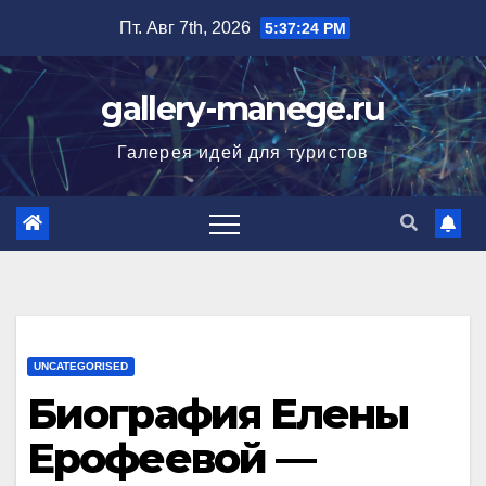
Перейти
Пт. Авг 7th, 2026
5:37:25 PM
к
содержимому
gallery-manege.ru
Галерея идей для туристов
UNCATEGORISED
Биография Елены
Ерофеевой —