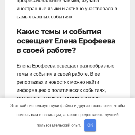
профессиональные навыки, изучала
иностранные языки и активно участвовала в
самых важных событиях.
Какие темы и события
освещает Елена Ерофеева
в своей работе?
Елена Ерофеева освещает разнообразные
темы и события в своей работе. В ее
репортажах и новостях можно найти
информацию о политических событиях,
экономике, культуре, спорте и других
Этот сайт использует куки-файлы и другие технологии, чтобы
областях жизни общества. Она активно
интересуется внутренней и внешней
помочь вам в навигации, а также предоставить лучший
политикой, работает на общественность,
пользовательский опыт.
OK
чтобы предоставить зрителям полную и