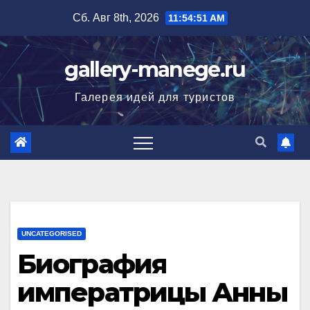
Перейти
Сб. Авг 8th, 2026
11:54:52 AM
к
содержимому
gallery-manege.ru
Галерея идей для туристов
UNCATEGORISED
Биография
императрицы Анны