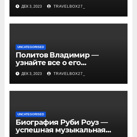
«Иванушки интернешнл»
ДЕК 3, 2023
TRAVELBOX27_
— история успеха, музыка
и судьбы участников
UNCATEGORISED
Политов Владимир —
узнайте все о его
биографии, возрасте и
ДЕК 3, 2023
TRAVELBOX27_
впечатляющих
достижениях!
UNCATEGORISED
Биография Руби Роуз —
успешная музыкальная