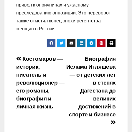
привел к опричнинах и ужасному
преследованию оппозиции. Это переворот
также отметил конец эпохи регентства
женщин в России.
Навигация
Костомаров —
Биография
историк,
Ислама Итляшева
по
писатель и
— от детских лет
записям
революционер —
в степях
его романы,
Дагестана до
биография и
великих
личная жизнь
достижений в
спорте и бизнесе