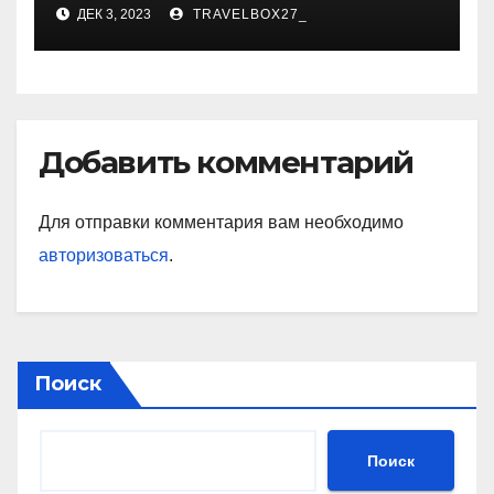
карьера, личная жизнь и
ДЕК 3, 2023
TRAVELBOX27_
знаковые достижения
Добавить комментарий
Для отправки комментария вам необходимо
авторизоваться
.
Поиск
Поиск