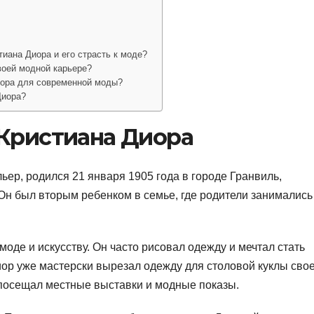
тиана Диора и его страсть к моде?
воей модной карьере?
иора для современной моды?
Диора?
 Кристиана Диора
ер, родился 21 января 1905 года в городе Гранвиль,
н был вторым ребенком в семье, где родители занимались
моде и искусству. Он часто рисовал одежду и мечтал стать
ор уже мастерски вырезал одежду для столовой куклы сво
посещал местные выставки и модные показы.