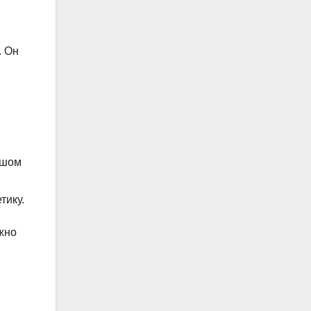
. Он
ьшом
тику.
жно