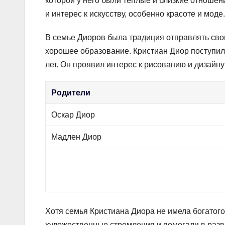
которой у него были теплые и близкие отношен
и интерес к искусству, особенно красоте и моде.
В семье Диоров была традиция отправлять свои
хорошее образование. Кристиан Диор поступил
лет. Он проявил интерес к рисованию и дизайн
Родители
Оскар Диор
Мадлен Диор
Хотя семья Кристиана Диора не имела богатог
художественные стремления и помогали в разв