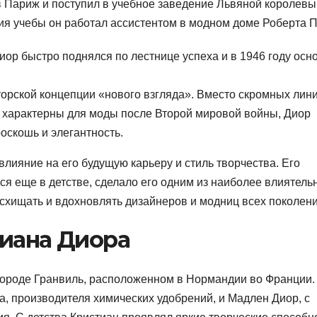
 Париж и поступил в учебное заведение Львяной королевы,
я учебы он работал ассистентом в модном доме Роберта П
иор быстро поднялся по лестнице успеха и в 1946 году осн
орской концепции «нового взгляда». Вместо скромных лини
и характерны для моды после Второй мировой войны, Диор
скошь и элегантность.
лияние на его будущую карьеру и стиль творчества. Его
ся еще в детстве, сделало его одним из наиболее влиятель
схищать и вдохновлять дизайнеров и модниц всех поколени
тиана Диора
 городе Гранвиль, расположенном в Нормандии во Франции.
а, производителя химических удобрений, и Мадлен Диор, с