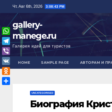
Перейти
Чт. Авг 6th, 2026
3:08:44 PM
к
содержимому
gallery-
manege.ru
W
Галерея идей для туристов
h
T
a
e
V
HOME
SAMPLE PAGE
АВТОРАМ И П
t
l
i
V
s
e
b
K
A
O
g
e
p
d
r
О
r
UNCATEGORISED
p
n
a
т
Биография Крис
o
m
п
k