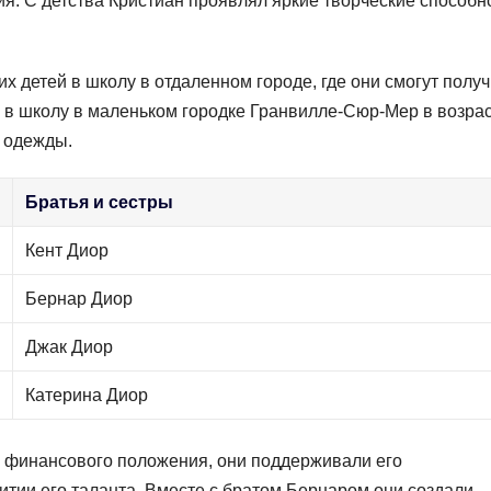
ия. С детства Кристиан проявлял яркие творческие способн
х детей в школу в отдаленном городе, где они смогут получ
 в школу в маленьком городке Гранвилле-Сюр-Мер в возрас
у одежды.
Братья и сестры
Кент Диор
Бернар Диор
Джак Диор
Катерина Диор
о финансового положения, они поддерживали его
итии его таланта. Вместе с братом Бернаром они создали