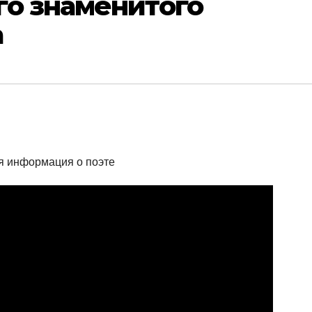
го знаменитого
а