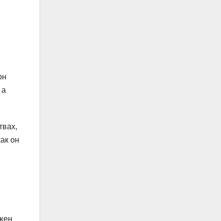
он
 а
твах,
как он
ужен