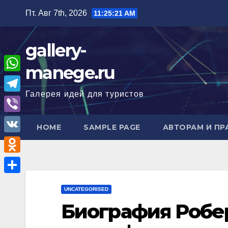
Перейти
Пт. Авг 7th, 2026
11:25:22 AM
к
содержимому
gallery-
manege.ru
W
Галерея идей для туристов
h
T
a
e
V
HOME
SAMPLE PAGE
АВТОРАМ И П
t
l
i
V
s
e
b
K
A
O
g
e
p
d
r
О
r
UNCATEGORISED
p
n
a
т
Биография Робе
o
m
п
k