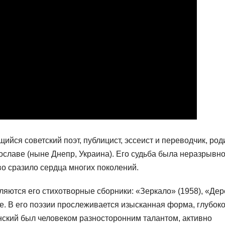
йся советский поэт, публицист, эссеист и переводчик, род
ославе (ныне Днепр, Украина). Его судьба была неразрывн
во сразило сердца многих поколений.
ются его стихотворные сборники: «Зеркало» (1958), «Де
ие. В его поэзии прослеживается изысканная форма, глубок
ский был человеком разносторонним талантом, активно