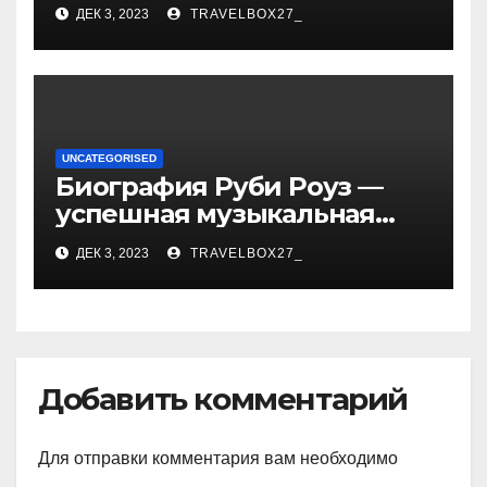
биографии, возрасте и
ДЕК 3, 2023
TRAVELBOX27_
впечатляющих
достижениях!
UNCATEGORISED
Биография Руби Роуз —
успешная музыкальная
карьера, личная жизнь и
ДЕК 3, 2023
TRAVELBOX27_
знаковые достижения
Добавить комментарий
Для отправки комментария вам необходимо