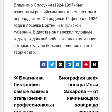
Владимир Солоухин (1924-1997) был
известным российским писателем, поэтом и
переводчиком. Он родился 14 февраля 1924
года в поселке Бортничи в Тульской
губернии. В детстве он пережил голодные
годы гражданской войны и коллективизации,
которые оказали большое влияние на его
творчество.
Навигация
Благинина
Биография шеф-
биография —
повара Ильи
по
самые важные
Захарова — от
записям
этапы жизни и
начинающего
профессиональн
повара до
ого пути
мастера