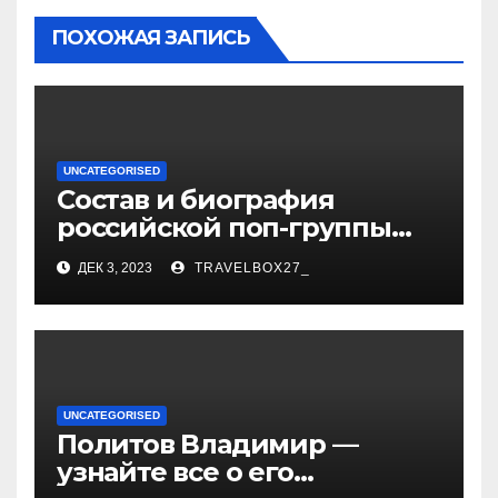
ПОХОЖАЯ ЗАПИСЬ
UNCATEGORISED
Состав и биография
российской поп-группы
«Иванушки интернешнл»
ДЕК 3, 2023
TRAVELBOX27_
— история успеха, музыка
и судьбы участников
UNCATEGORISED
Политов Владимир —
узнайте все о его