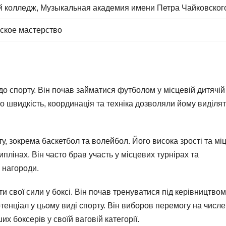
 колледж, Музыкальная академия имени Петра Чайковског
рское мастерство
о спорту. Він почав займатися футболом у місцевій дитячій
о швидкість, координація та техніка дозволяли йому виділя
у, зокрема баскетбол та волейбол. Його висока зрості та мі
плінах. Він часто брав участь у місцевих турнірах та
 нагороди.
и свої сили у боксі. Він почав тренуватися під керівництвом
тенціал у цьому виді спорту. Він виборов перемогу на числ
х боксерів у своїй ваговій категорії.