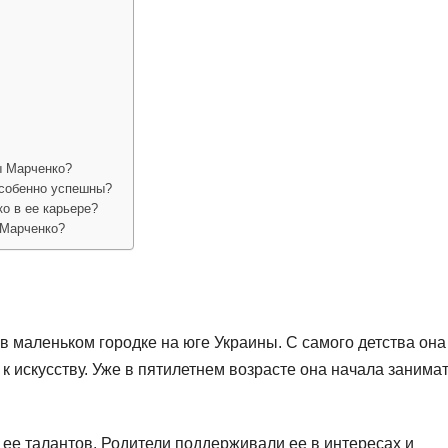
ы Марченко?
особенно успешны?
о в ее карьере?
 Марченко?
в маленьком городке на юге Украины. С самого детства она
 искусству. Уже в пятилетнем возрасте она начала занима
ее талантов. Родители поддерживали ее в интересах и