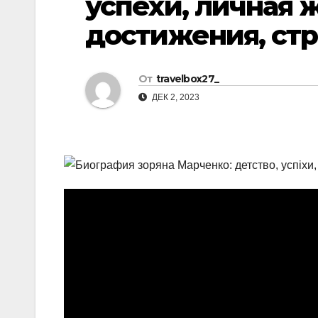
успехи, личная 
р
l
достижения, стр
а
a
в
s
и
От
travelbox27_
s
т
ДЕК 2, 2023
n
ь
i
k
i