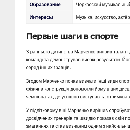
Образование
Черкасский музыкальный
Интересы
Музыка, искусство, актё
Первые шаги в спорте
З раннього дитинства Марченко виявив талант д
команді та демонстрував високі результати. Йог
серед інших гравців.
Згодом Марченко почав вивчати інші види спорт
фізична конструкція допомогли йому в цих дисци
чемпіонатах, де успішно виступав та отримував
У підлітковому віці Марченко вирішив спробуват
досвідчених тренерів та швидко показав свій по
змаганнях та став визнаним одним з найсильніши