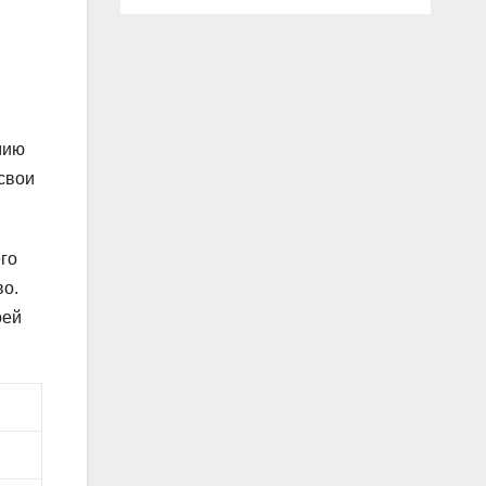
мию
свои
го
во.
оей