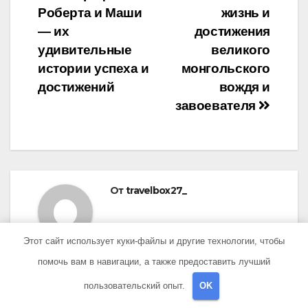
Роберта и Маши
жизнь и
по
— их
достижения
записям
удивительные
великого
истории успеха и
монгольского
достижений
вождя и
завоевателя
От
travelbox27_
Этот сайт использует куки-файлы и другие технологии, чтобы
помочь вам в навигации, а также предоставить лучший
пользовательский опыт.
OK
ПОХОЖАЯ ЗАПИСЬ