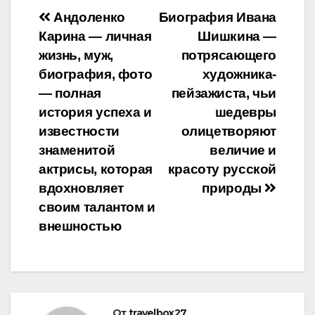
Навигация
Андоленко
Биография Ивана
Карина — личная
Шишкина —
по
жизнь, муж,
потрясающего
записям
биография, фото
художника-
— полная
пейзажиста, чьи
история успеха и
шедевры
известности
олицетворяют
знаменитой
величие и
актрисы, которая
красоту русской
вдохновляет
природы
своим талантом и
внешностью
От
travelbox27_