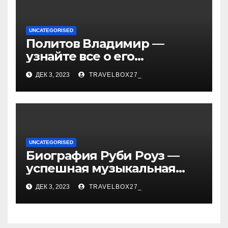
UNCATEGORISED
Политов Владимир —
узнайте все о его
биографии, возрасте и
ДЕК 3, 2023
TRAVELBOX27_
впечатляющих
достижениях!
UNCATEGORISED
Биография Руби Роуз —
успешная музыкальная
карьера, личная жизнь и
ДЕК 3, 2023
TRAVELBOX27_
знаковые достижения