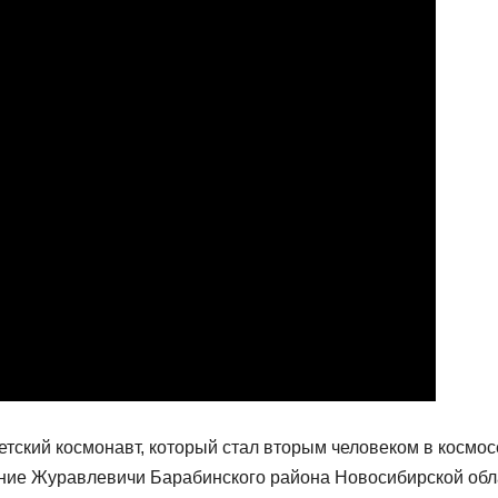
ский космонавт, который стал вторым человеком в космос
хние Журавлевичи Барабинского района Новосибирской обл