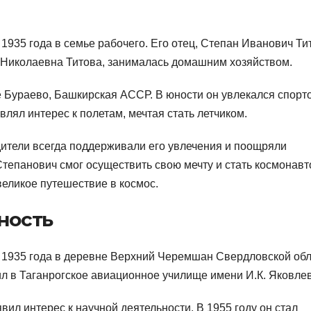
1935 года в семье рабочего. Его отец, Степан Иванович Ти
а Николаевна Титова, занималась домашним хозяйством.
 Бураево, Башкирская АССР. В юности он увлекался спорт
лял интерес к полетам, мечтая стать летчиком.
дители всегда поддерживали его увлечения и поощряли
тепанович смог осуществить свою мечту и стать космонавт
великое путешествие в космос.
ность
 1935 года в деревне Верхний Черемшан Свердловской обл
л в Таганрогское авиационное училище имени И.К. Яковлев
ил интерес к научной деятельности. В 1955 году он стал