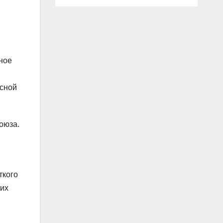
ное
асной
оюза.
ткого
ких