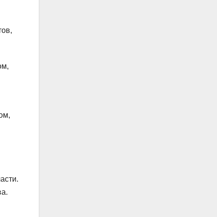
тов,
ом,
ом,
асти.
а.