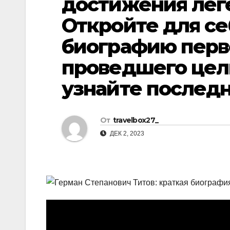
достижения лег
р
l
Откройте для с
а
a
в
биографию перв
s
и
проведшего целы
s
т
n
узнайте последн
ь
i
k
От
travelbox27_
i
ДЕК 2, 2023