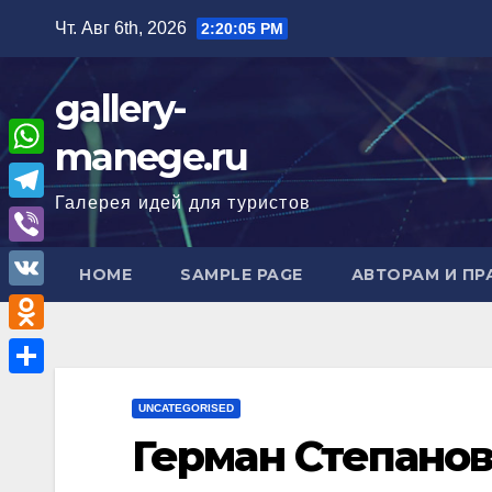
Перейти
Чт. Авг 6th, 2026
2:20:06 PM
к
содержимому
gallery-
manege.ru
W
Галерея идей для туристов
h
T
a
e
V
HOME
SAMPLE PAGE
АВТОРАМ И П
t
l
i
V
s
e
b
K
A
O
g
e
p
d
r
О
r
UNCATEGORISED
p
n
a
т
Герман Степанов
o
m
п
k