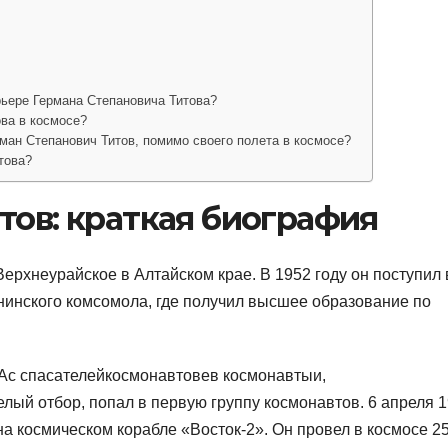
рьере Германа Степановича Титова?
ова в космосе?
ман Степанович Титов, помимо своего полета в космосе?
това?
тов: краткая биография
Верхнеурайское в Алтайском крае. В 1952 году он поступил 
инского комсомола, где получил высшее образование по
еАс спасателейкосмонавтовев космонавтыи,
ый отбор, попал в первую группу космонавтов. 6 апреля 
на космическом корабле «Восток-2». Он провел в космосе 2