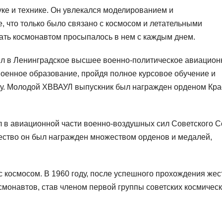
уке и технике. Он увлекался моделированием и
е, что только было связано с космосом и летательными
ать космонавтом просыпалось в нем с каждым днем.
ил в Ленинградское высшее военно-политическое авиацион
военное образование, пройдя полное курсовое обучение и
ду. Молодой ХВВАУЛ выпускник был награжден орденом Кр
 в авиационной части военно-воздушных сил Советского С
ество он был награжден множеством орденов и медалей,
 космосом. В 1960 году, после успешного прохождения жес
осмонавтов, став членом первой группы советских космичес