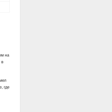
ом на
 в
имел
, где