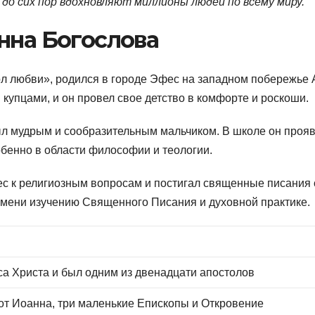
до сих пор вдохновляют миллионы людей по всему миру.
нна Богослова
ол любви», родился в городе Эфес на западном побережье 
и купцами, и он провел свое детство в комфорте и роскоши.
ыл мудрым и сообразительным мальчиком. В школе он проя
обенно в области философии и теологии.
с к религиозным вопросам и постигал священные писания 
емени изучению Священного Писания и духовной практике.
са Христа и был одним из двенадцати апостолов
от Иоанна, три маленькие Епископы и Откровение