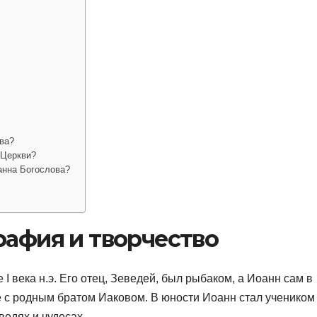
ва?
 Церкви?
анна Богослова?
рафия и творчество
I века н.э. Его отец, Зеведей, был рыбаком, а Иоанн сам в
 с родным братом Иаковом. В юности Иоанн стал учеником
ведях и чудесах.