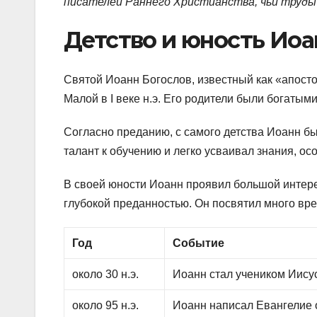
писателей Раннего Христианства, чьи труды 
Детство и юность Иоа
Святой Иоанн Богослов, известный как «апост
Малой в I веке н.э. Его родители были богатым
Согласно преданию, с самого детства Иоанн б
талант к обучению и легко усваивал знания, ос
В своей юности Иоанн проявил большой интере
глубокой преданностью. Он посвятил много вр
Год
Событие
около 30 н.э.
Иоанн стал учеником Иису
около 95 н.э.
Иоанн написал Евангелие 