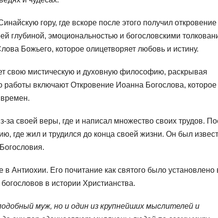
инайскую гору, где вскоре после этого получил откровение
оей глубиной, эмоциональностью и богословскими толкован
лова Божьего, которое олицетворяет любовь и истину.
т свою мистическую и духовную философию, раскрывая
о работы включают Откровение Иоанна Богослова, которое
 времен.
з-за своей веры, где и написал множество своих трудов. П
ю, где жил и трудился до конца своей жизни. Он был извес
 Богословия.
 в Антиохии. Его почитание как святого было установлено 
 богословов в истории Христианства.
подобный муж, но и один из крупнейших мыслителей и