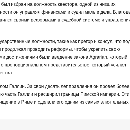
он был избран на должность квестора, одной из низших
жности он управлял финансами и судил малые дела. Благод
лавился своими реформами в судебной системе и управлени
дарственные должности, такие как претор и консул, что по
Он продолжал проводить реформы, чтобы укрепить свою
ми достижениями были введение закона Agrarian, который
н о пропорциональном представительстве, который усилил
ества.
улом Галлии. За свои десять лет правления он провел более
ю часть Галлии и расширил границы Римской империи. Эти
ищение в Риме и сделали его одним из самых влиятельных