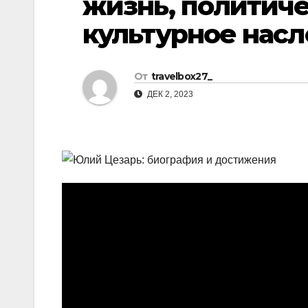
жизнь, политиче
р
l
культурное нас
а
a
в
s
и
От
travelbox27_
s
т
ДЕК 2, 2023
n
ь
i
k
i