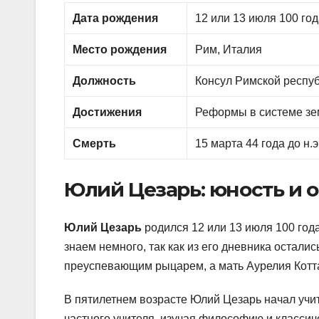
Дата рождения
12 или 13 июля 100 года
Место рождения
Рим, Италия
Должность
Консул Римской респу
Достижения
Реформы в системе зе
Смерть
15 марта 44 года до н.э
Юлий Цезарь: юность и 
Юлий Цезарь
родился 12 или 13 июля 100 год
знаем немного, так как из его дневника остали
преуспевающим рыцарем, а мать Аурелия Котта
В пятилетнем возрасте Юлий Цезарь начал учит
частного учителя, изучая философию и классич