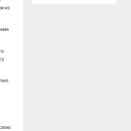
им из
ремя
го
су
тег.
 свою