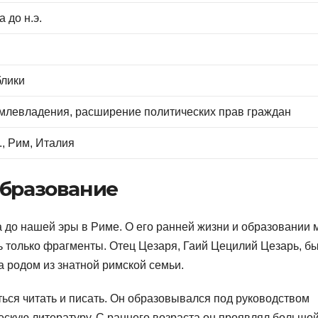
 до н.э.
блики
млевладения, расширение политических прав граждан
., Рим, Италия
образование
а до нашей эры в Риме. О его ранней жизни и образовании 
сь только фрагменты. Отец Цезаря, Гаий Цецилий Цезарь, б
 родом из знатной римской семьи.
ься читать и писать. Он образовывался под руководством
ескую литературу. С раннего возраста он проявлял большо