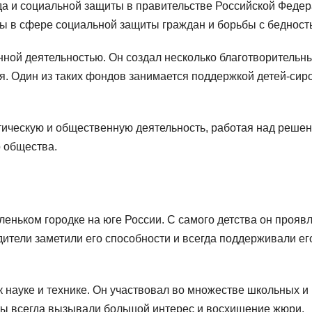
да и социальной защиты в правительстве Российской Федер
ы в сфере социальной защиты граждан и борьбы с бедност
нной деятельностью. Он создал несколько благотворительн
Один из таких фондов занимается поддержкой детей-сиро
тическую и общественную деятельность, работая над реше
 общества.
леньком городке на юге России. С самого детства он прояв
дители заметили его способности и всегда поддерживали ег
 науке и технике. Он участвовал во множестве школьных и
оты всегда вызывали большой интерес и восхищение жюри.