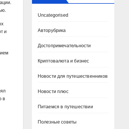
ации.
ью.
Uncategorised
ых
Авторубрика
т и
Достопримечательности
нием
Криптовалюта и бизнес
Новости для путешественников
лял
Новости плюс
о в
Питаемся в путешествии
Полезные советы