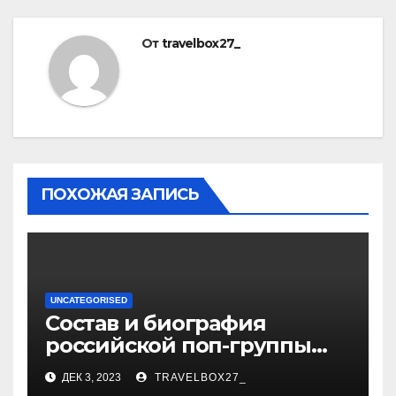
От
travelbox27_
ПОХОЖАЯ ЗАПИСЬ
UNCATEGORISED
Состав и биография
российской поп-группы
«Иванушки интернешнл»
ДЕК 3, 2023
TRAVELBOX27_
— история успеха, музыка