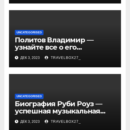
и судьбы участников
UNCATEGORISED
Политов Владимир —
узнайте все о его
биографии, возрасте и
ДЕК 3, 2023
TRAVELBOX27_
впечатляющих
достижениях!
UNCATEGORISED
Биография Руби Роуз —
успешная музыкальная
карьера, личная жизнь и
ДЕК 3, 2023
TRAVELBOX27_
знаковые достижения