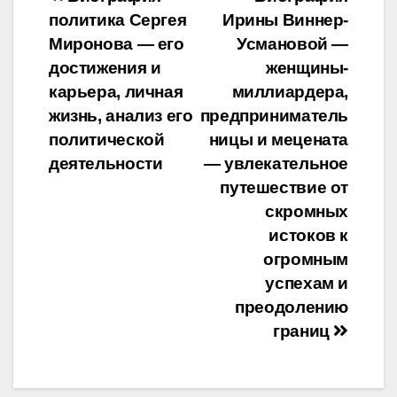
Навигация
политика Сергея
Ирины Виннер-
по
Миронова — его
Усмановой —
записям
достижения и
женщины-
карьера, личная
миллиардера,
жизнь, анализ его
предприниматель
политической
ницы и мецената
деятельности
— увлекательное
путешествие от
скромных
истоков к
огромным
успехам и
преодолению
границ