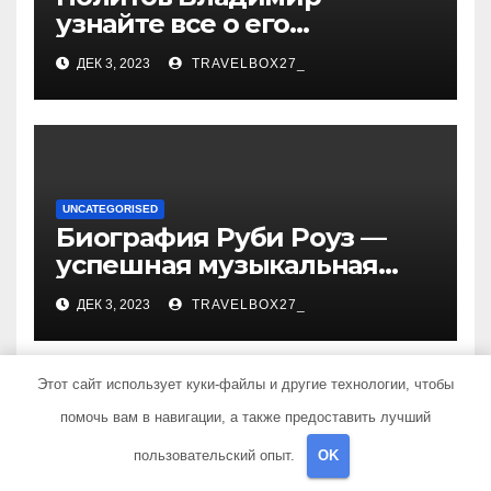
узнайте все о его
биографии, возрасте и
ДЕК 3, 2023
TRAVELBOX27_
впечатляющих
достижениях!
UNCATEGORISED
Биография Руби Роуз —
успешная музыкальная
карьера, личная жизнь и
ДЕК 3, 2023
TRAVELBOX27_
знаковые достижения
Этот сайт использует куки-файлы и другие технологии, чтобы
помочь вам в навигации, а также предоставить лучший
Добавить комментарий
пользовательский опыт.
OK