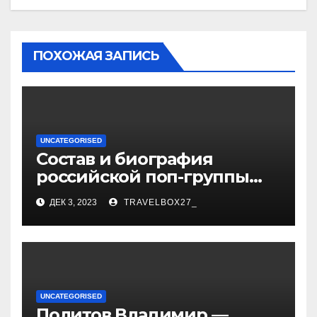
ПОХОЖАЯ ЗАПИСЬ
UNCATEGORISED
Состав и биография
российской поп-группы
«Иванушки интернешнл»
ДЕК 3, 2023
TRAVELBOX27_
— история успеха, музыка
и судьбы участников
UNCATEGORISED
Политов Владимир —