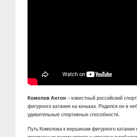
Комолов Антон
– известный российский спорт
фигурного катания на коньках. Родился он в н
удивительные спортивные способности.
Путь Комолова к вершинам фигурного катания н