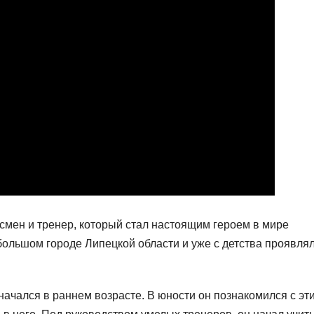
смен и тренер, который стал настоящим героем в мире
ебольшом городе Липецкой области и уже с детства проявля
ачался в раннем возрасте. В юности он познакомился с эт