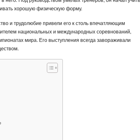
в него. Под руководством умелых тренеров, он начал учит
звивать хорошую физическую форму.
ство и трудолюбие привели его к столь впечатляющим
едителем национальных и международных соревнований,
мпионатах мира. Его выступления всегда завораживали
ществом.
е