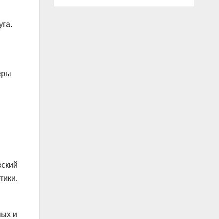
уга.
еры
вский
тики.
ных и