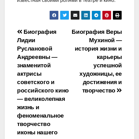
известная своими ролями в театре и кино.
Навигация
Биография
Биография Веры
Лидии
Мухиной —
по
Руслановой
история жизни и
записям
Андреевны —
карьеры
знаменитой
успешной
актрисы
художницы, ее
советского и
достижения и
российского кино
творчество
— великолепная
жизнь и
феноменальное
творчество
иконы нашего