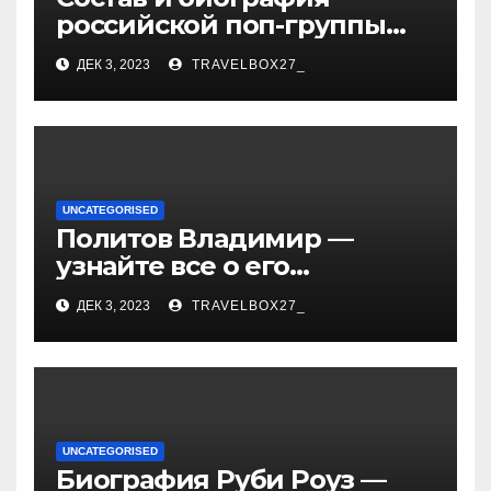
российской поп-группы
«Иванушки интернешнл»
ДЕК 3, 2023
TRAVELBOX27_
— история успеха, музыка
и судьбы участников
UNCATEGORISED
Политов Владимир —
узнайте все о его
биографии, возрасте и
ДЕК 3, 2023
TRAVELBOX27_
впечатляющих
достижениях!
UNCATEGORISED
Биография Руби Роуз —