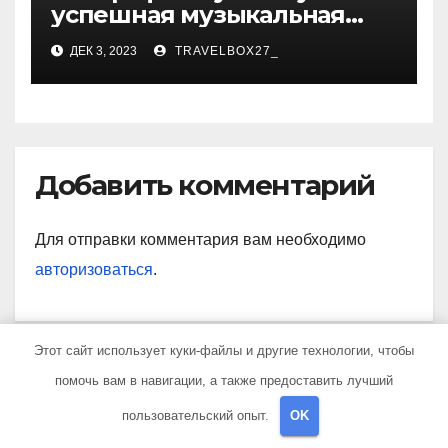
успешная музыкальная
карьера, личная жизнь и
ДЕК 3, 2023
TRAVELBOX27_
знаковые достижения
Добавить комментарий
Для отправки комментария вам необходимо
авторизоваться
.
Этот сайт использует куки-файлы и другие технологии, чтобы
помочь вам в навигации, а также предоставить лучший
Поиск
пользовательский опыт.
OK