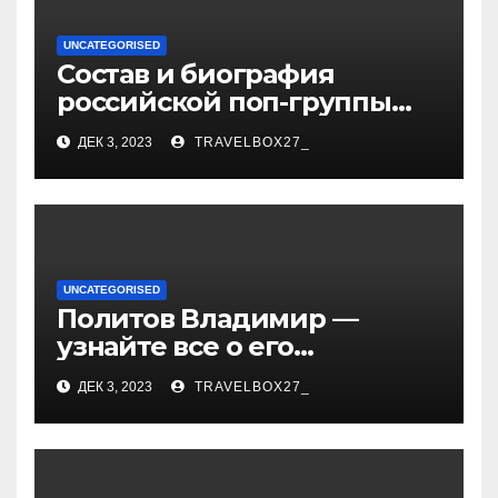
UNCATEGORISED
Состав и биография
российской поп-группы
«Иванушки интернешнл»
ДЕК 3, 2023
TRAVELBOX27_
— история успеха, музыка
и судьбы участников
UNCATEGORISED
Политов Владимир —
узнайте все о его
биографии, возрасте и
ДЕК 3, 2023
TRAVELBOX27_
впечатляющих
достижениях!