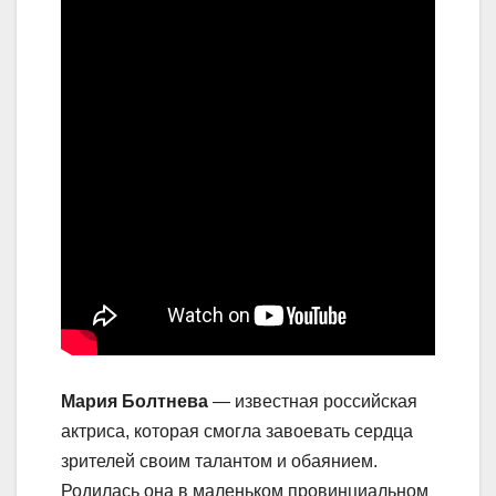
Мария Болтнева
— известная российская
актриса, которая смогла завоевать сердца
зрителей своим талантом и обаянием.
Родилась она в маленьком провинциальном