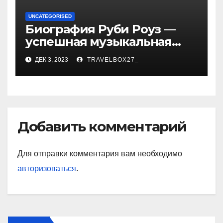
UNCATEGORISED
Биография Руби Роуз —
успешная музыкальная
карьера, личная жизнь и
ДЕК 3, 2023
TRAVELBOX27_
знаковые достижения
Добавить комментарий
Для отправки комментария вам необходимо
авторизоваться
.