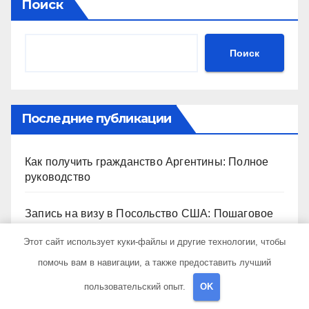
Поиск
Поиск
Последние публикации
Как получить гражданство Аргентины: Полное
руководство
Запись на визу в Посольство США: Пошаговое
руководство
Этот сайт использует куки-файлы и другие технологии, чтобы
помочь вам в навигации, а также предоставить лучший
Экскурсии в Сочи: Путешествие в сердце
Черноморского курорта
пользовательский опыт.
OK