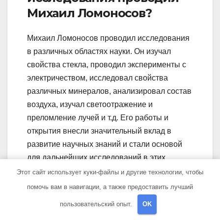
Михаил Ломоносов?
Михаил Ломоносов проводил исследования
в различных областях науки. Он изучал
свойства стекла, проводил эксперименты с
электричеством, исследовал свойства
различных минералов, анализировал состав
воздуха, изучал светоотражение и
преломление лучей и т.д. Его работы и
открытия внесли значительный вклад в
развитие научных знаний и стали основой
для дальнейших исследований в этих
областях.
Этот сайт использует куки-файлы и другие технологии, чтобы
помочь вам в навигации, а также предоставить лучший
Как внесение Михаила
пользовательский опыт.
OK
Ломоносова в различные