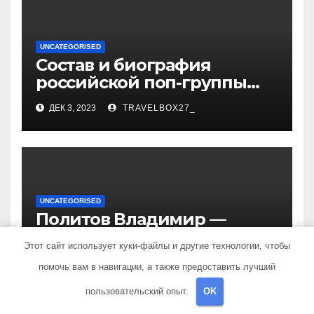
UNCATEGORISED
Состав и биография
российской поп-группы
«Иванушки интернешнл»
ДЕК 3, 2023
TRAVELBOX27_
— история успеха, музыка
и судьбы участников
UNCATEGORISED
Политов Владимир —
узнайте все о его
Этот сайт использует куки-файлы и другие технологии, чтобы
биографии, возрасте и
ДЕК 3, 2023
TRAVELBOX27_
помочь вам в навигации, а также предоставить лучший
впечатляющих
достижениях!
пользовательский опыт.
OK