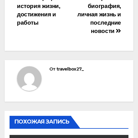
по
история жизни,
биография,
записям
достижения и
личная жизнь и
работы
последние
новости
От
travelbox27_
ПОХОЖАЯ ЗАПИСЬ