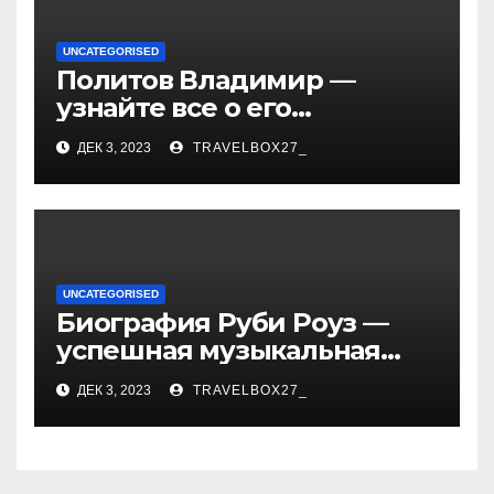
UNCATEGORISED
Политов Владимир —
узнайте все о его
биографии, возрасте и
ДЕК 3, 2023
TRAVELBOX27_
впечатляющих
достижениях!
UNCATEGORISED
Биография Руби Роуз —
успешная музыкальная
карьера, личная жизнь и
ДЕК 3, 2023
TRAVELBOX27_
знаковые достижения