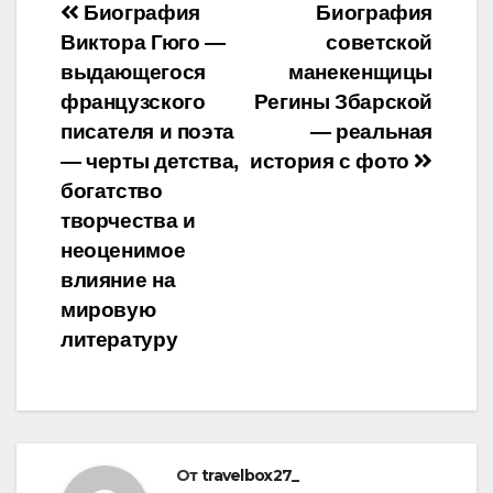
Навигация
Биография
Биография
Виктора Гюго —
советской
по
выдающегося
манекенщицы
записям
французского
Регины Збарской
писателя и поэта
— реальная
— черты детства,
история с фото
богатство
творчества и
неоценимое
влияние на
мировую
литературу
От
travelbox27_