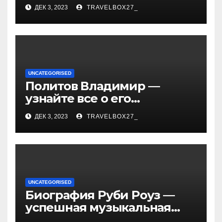
«Иванушки интернешнл»
ДЕК 3, 2023
TRAVELBOX27_
— история успеха, музыка
и судьбы участников
UNCATEGORISED
Политов Владимир —
узнайте все о его
биографии, возрасте и
ДЕК 3, 2023
TRAVELBOX27_
впечатляющих
достижениях!
UNCATEGORISED
Биография Руби Роуз —
успешная музыкальная
карьера, личная жизнь и