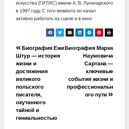
искусства (ГИТИС) имени А. В. Луначарского
в 1997 году. С того момента он начал
активно работать на сцене и в кино.
Навигация
Биография Ежи
Биография Марка
Штур — история
Наумовича
по
жизни и
Сартана —
записям
достижения
ключевые
великого
события жизни и
польского
профессиональн
писателя,
ого пути
окутанного
тайной и
гениальностью