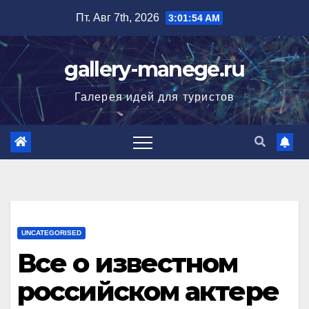
Перейти
Пт. Авг 7th, 2026
3:01:55 AM
к
содержимому
gallery-manege.ru
Галерея идей для туристов
UNCATEGORISED
Все о известном
российском актере