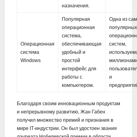
назначения.
Популярная
Одна из са
операционная
популярны
система,
операцион
Операционная
обеспечивающая
систем,
система
удобный и
используем
Windows
простой
миллионам
интерфейс для
пользовате
работы с
и
компьютером.
предприяти
Благодаря своим инновационным продуктам
и непрерывному развитию, Жан Габен
получил множество премий и признания в
мире IT-индустрии. Он был удостоен звания
лауреата Нобелевской премии в области