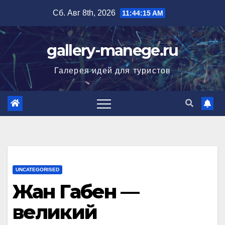
Перейти
Сб. Авг 8th, 2026
11:44:16 AM
к
содержимому
gallery-manege.ru
Галерея идей для туристов
UNCATEGORISED
Жан Габен —
великий