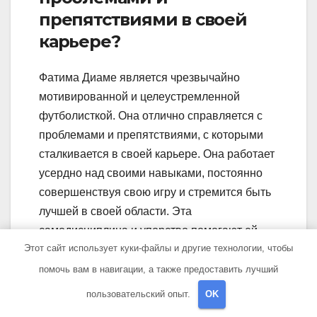
препятствиями в своей
карьере?
Фатима Диаме является чрезвычайно
мотивированной и целеустремленной
футболисткой. Она отлично справляется с
проблемами и препятствиями, с которыми
сталкивается в своей карьере. Она работает
усердно над своими навыками, постоянно
совершенствуя свою игру и стремится быть
лучшей в своей области. Эта
самодисциплина и упорство помогают ей
Этот сайт использует куки-файлы и другие технологии, чтобы
преодолевать все сложности, с которыми
она сталкивается на своем пути.
помочь вам в навигации, а также предоставить лучший
пользовательский опыт.
OK
Какие достижения