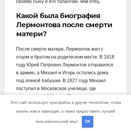
своему сыну и его талантам, чем отец.
Какой была биография
Лермонтова после смерти
матери?
После смерти матери, Лермонтов жил с
отцом и братом на родитеском месте. В 1818
году Юрий Петрович Лермонтов отправился
в армию, а Михаил и Игорь остались дома
под опекой бабушки. В 1827 году Михаил
поступил в Московское училище, где
обучался до 1830 года. После этого он
Этот сайт использует куки-файлы и другие технологии, чтобы
поступил на юридический факультет
помочь вам в навигации, а также предоставить лучший
Московского университета, который окончил
в 1832 году со званием кавалергарда.
пользовательский опыт.
OK