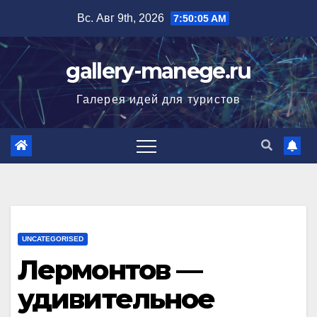
Перейти
Вс. Авг 9th, 2026
7:50:06 AM
к
содержимому
gallery-manege.ru
Галерея идей для туристов
UNCATEGORISED
Лермонтов —
удивительное