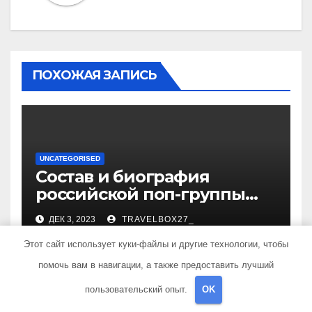
ПОХОЖАЯ ЗАПИСЬ
UNCATEGORISED
Состав и биография
российской поп-группы
«Иванушки интернешнл»
ДЕК 3, 2023
TRAVELBOX27_
— история успеха, музыка
и судьбы участников
Этот сайт использует куки-файлы и другие технологии, чтобы
помочь вам в навигации, а также предоставить лучший
пользовательский опыт.
OK
UNCATEGORISED