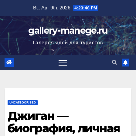
Перейти
Вс. Авг 9th, 2026
4:23:47 PM
к
содержимому
gallery-manege.ru
Галерея идей для туристов
UNCATEGORISED
Джиган —
биография, личная