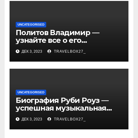
UNCATEGORISED
Политов Владимир —
узнайте все о его
биографии, возрасте и
ДЕК 3, 2023
TRAVELBOX27_
впечатляющих
достижениях!
UNCATEGORISED
Биография Руби Роуз —
успешная музыкальная
карьера, личная жизнь и
ДЕК 3, 2023
TRAVELBOX27_
знаковые достижения