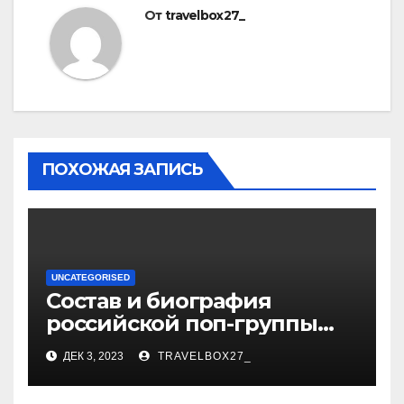
От
travelbox27_
ПОХОЖАЯ ЗАПИСЬ
UNCATEGORISED
Состав и биография
российской поп-группы
«Иванушки интернешнл»
ДЕК 3, 2023
TRAVELBOX27_
— история успеха, музыка
и судьбы участников