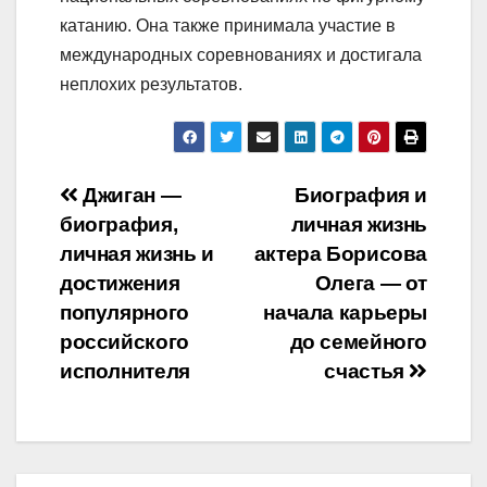
катанию. Она также принимала участие в
международных соревнованиях и достигала
неплохих результатов.
Навигация
Джиган —
Биография и
биография,
личная жизнь
по
личная жизнь и
актера Борисова
записям
достижения
Олега — от
популярного
начала карьеры
российского
до семейного
исполнителя
счастья