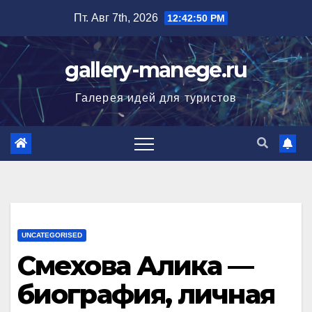
Перейти
Пт. Авг 7th, 2026
12:42:51 PM
к
содержимому
gallery-manege.ru
Галерея идей для туристов
UNCATEGORISED
Смехова Алика —
биография, личная