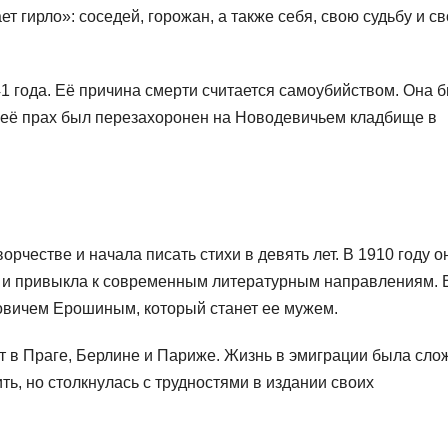
т гирло»: соседей, горожан, а также себя, свою судьбу и с
1 года. Её причина смерти считается самоубийством. Она 
у её прах был перезахоронен на Новодевичьем кладбище в
рчестве и начала писать стихи в девять лет. В 1910 году о
а и привыкла к современным литературным направлениям. 
овичем Ерошиным, который станет ее мужем.
ет в Праге, Берлине и Париже. Жизнь в эмиграции была сло
ть, но столкнулась с трудностями в издании своих