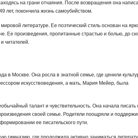
находясь на грани отчаяния. После возвращения она напис
 49 лет, покончила жизнь самоубийством.
мировой литературе. Ее поэтический стиль основан на ярк
е. Ее произведения, пропитанные страстью и болью, до си
и читателей.
а в Москве. Она росла в знатной семье, где ценили культу
фессором искусствоведения, а мать, Мария Мейер, была
обычайный талант и чувствительность. Она начала писать 
 произведения своей семье. Родители поощряли и поддерж
 формировании ее писательского пути.
ую гимназию, где продолжила активно заниматься литерату