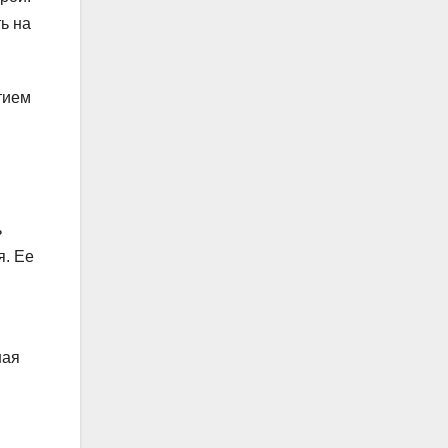
ь на
тием
ь
я. Ее
ная