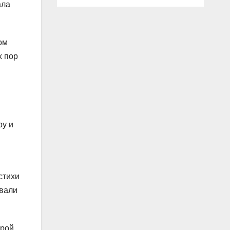
ала
ом
х пор
ру и
стихи
ивали
рой.