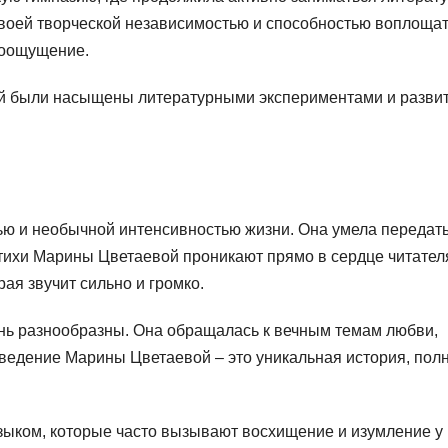
воей творческой независимостью и способностью воплощат
роощущение.
ой были насыщены литературными экспериментами и разви
ью и необычной интенсивностью жизни. Она умела передат
 стихи Марины Цветаевой проникают прямо в сердце читател
ая звучит сильно и громко.
ень разнообразны. Она обращалась к вечным темам любви,
зведение Марины Цветаевой – это уникальная история, пол
зыком, которые часто вызывают восхищение и изумление у