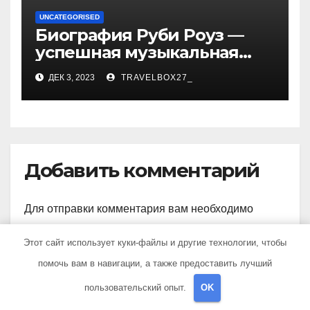
UNCATEGORISED
Биография Руби Роуз —
успешная музыкальная
карьера, личная жизнь и
ДЕК 3, 2023
TRAVELBOX27_
знаковые достижения
Добавить комментарий
Для отправки комментария вам необходимо
авторизоваться
.
Этот сайт использует куки-файлы и другие технологии, чтобы
помочь вам в навигации, а также предоставить лучший
пользовательский опыт.
OK
Поиск