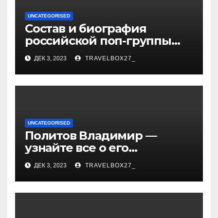
UNCATEGORISED
Состав и биография
российской поп-группы
«Иванушки интернешнл»
ДЕК 3, 2023
TRAVELBOX27_
— история успеха, музыка
и судьбы участников
UNCATEGORISED
Политов Владимир —
узнайте все о его
биографии, возрасте и
ДЕК 3, 2023
TRAVELBOX27_
впечатляющих
достижениях!